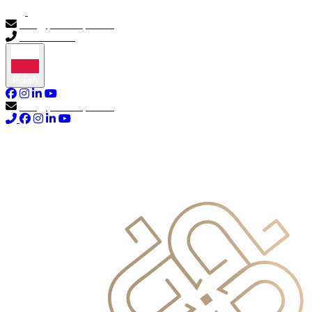
info@primocapital.ae
04 280 3528
Polish
info@primocapital.ae