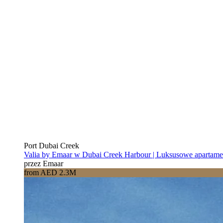
Port Dubai Creek
Valia by Emaar w Dubai Creek Harbour | Luksusowe apartam
przez Emaar
from AED 2.3M