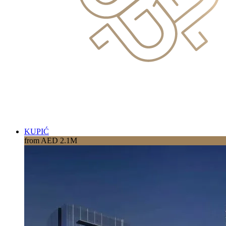
KUPIĆ
from AED 2.1M