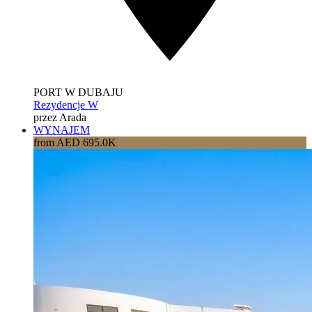
PORT W DUBAJU
Rezydencje W
przez Arada
WYNAJEM
from AED 695.0K