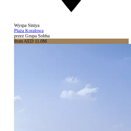
Wyspa Siniya
Plaża Koralowa
przez Grupa Sobha
from AED 11.0M