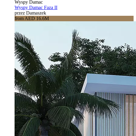
Wyspy Damac
Wyspy Damac Faza II
przez Damaszek
from AED 16.6M