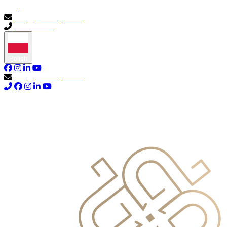
info@primocapital.ae
04 280 3528
Polish
info@primocapital.ae