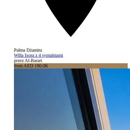
Palma Dżamira
Willa Ixora z 4 sypialniami
przez Al-Barari
from AED 190.0K