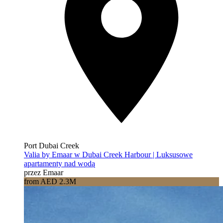
Port Dubai Creek
Valia by Emaar w Dubai Creek Harbour | Luksusowe
apartamenty nad wodą
przez Emaar
from AED 2.3M