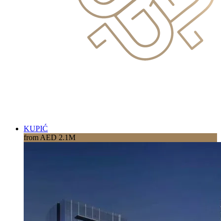
KUPIĆ
from AED 2.1M