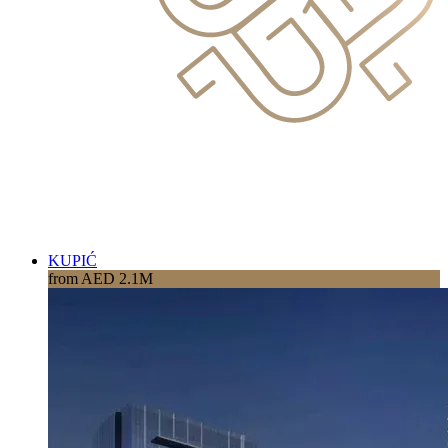
KUPIĆ
from AED 2.1M