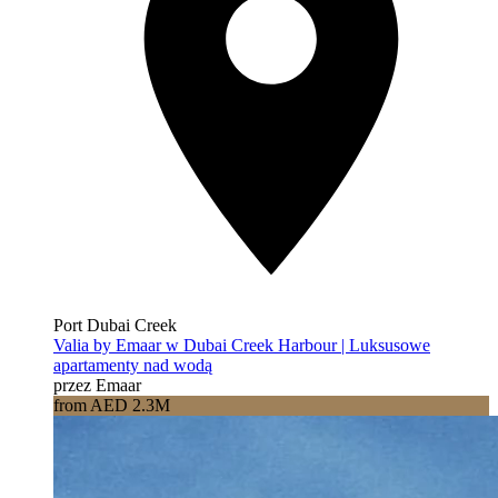
Port Dubai Creek
Valia by Emaar w Dubai Creek Harbour | Luksusowe
apartamenty nad wodą
przez Emaar
from AED 2.3M