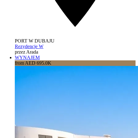
PORT W DUBAJU
Rezydencje W
przez Arada
WYNAJEM
from AED 695.0K