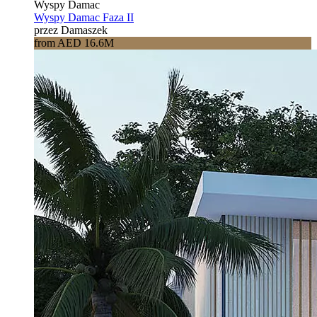
Wyspy Damac
Wyspy Damac Faza II
przez Damaszek
from AED 16.6M