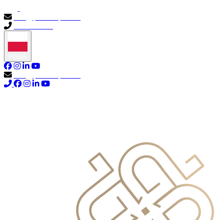
info@primocapital.ae
04 280 3528
Polish
info@primocapital.ae