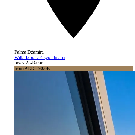
Palma Dżamira
Willa Ixora z 4 sypialniami
przez Al-Barari
from AED 190.0K