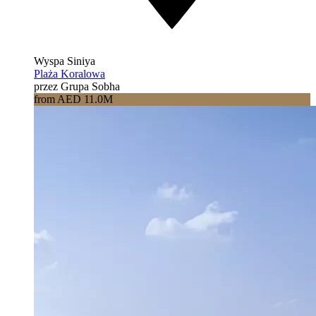
Wyspa Siniya
Plaża Koralowa
przez Grupa Sobha
from AED 11.0M