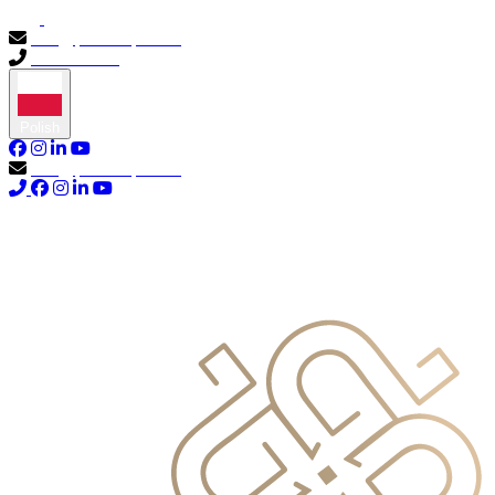
info@primocapital.ae
04 280 3528
Polish
info@primocapital.ae