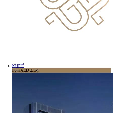
KUPIĆ
from AED 2.1M