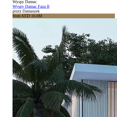
Wyspy Damac
Wyspy Damac Faza II
przez Damaszek
from AED 16.6M