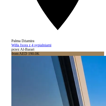
Palma Dżamira
Willa Ixora z 4 sypialniami
przez Al-Barari
from AED 190.0K