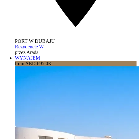
PORT W DUBAJU
Rezydencje W
przez Arada
WYNAJEM
from AED 695.0K