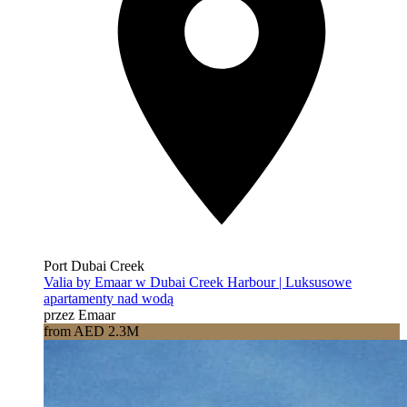
Port Dubai Creek
Valia by Emaar w Dubai Creek Harbour | Luksusowe
apartamenty nad wodą
przez Emaar
from AED 2.3M