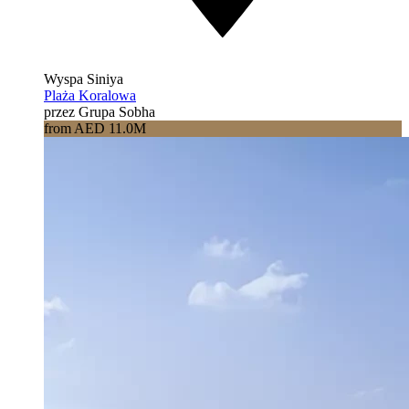
Wyspa Siniya
Plaża Koralowa
przez Grupa Sobha
from AED 11.0M