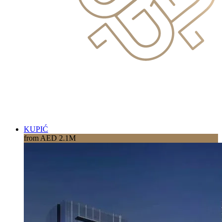
KUPIĆ
from AED 2.1M