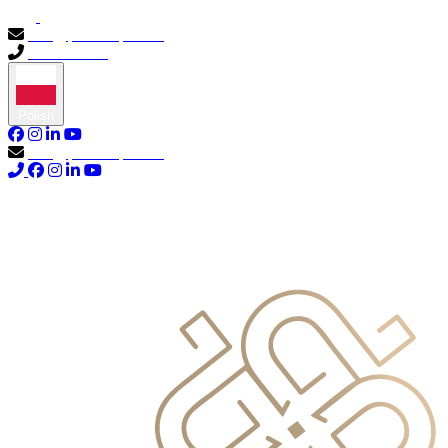
info@primocapital.ae
04 280 3528
Polish
info@primocapital.ae