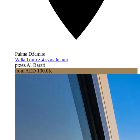
Palma Dżamira
Willa Ixora z 4 sypialniami
przez Al-Barari
from AED 190.0K