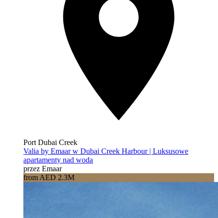
Port Dubai Creek
Valia by Emaar w Dubai Creek Harbour | Luksusowe
apartamenty nad wodą
przez Emaar
from AED 2.3M