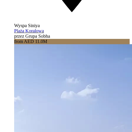
Wyspa Siniya
Plaża Koralowa
przez Grupa Sobha
from AED 11.0M