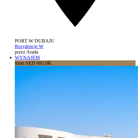
PORT W DUBAJU
Rezydencje W
przez Arada
WYNAJEM
from AED 695.0K