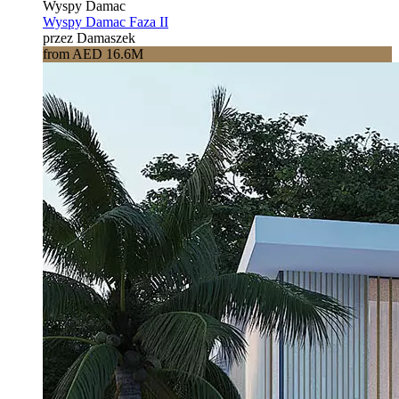
Wyspy Damac
Wyspy Damac Faza II
przez Damaszek
from AED 16.6M