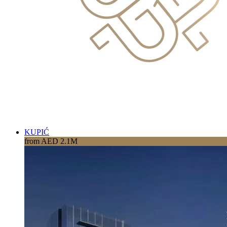
KUPIĆ
from AED 2.1M