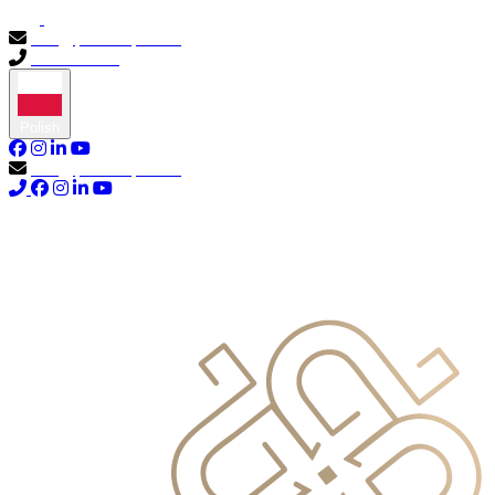
info@primocapital.ae
04 280 3528
Polish
info@primocapital.ae