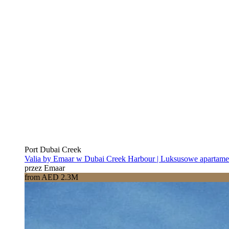
Port Dubai Creek
Valia by Emaar w Dubai Creek Harbour | Luksusowe apartam
przez Emaar
from AED 2.3M