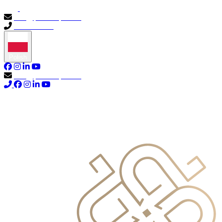
info@primocapital.ae
04 280 3528
Polish
info@primocapital.ae