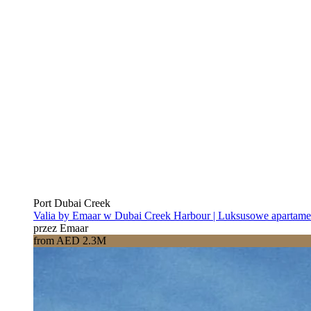
Port Dubai Creek
Valia by Emaar w Dubai Creek Harbour | Luksusowe apartam
przez Emaar
from AED 2.3M