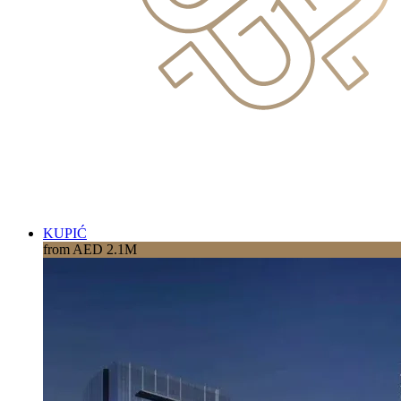
KUPIĆ
from AED 2.1M