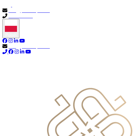
info@primocapital.ae
04 280 3528
Polish
info@primocapital.ae