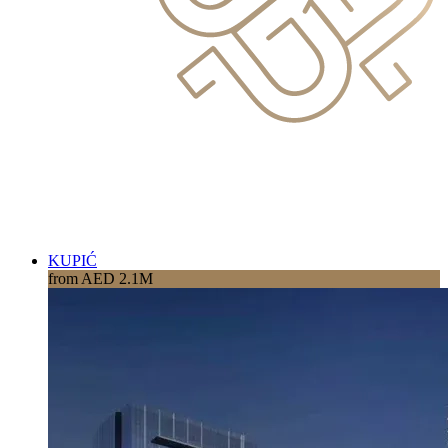
KUPIĆ
from AED 2.1M