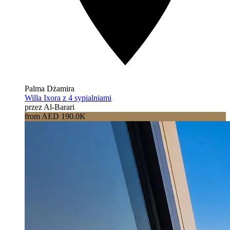
Palma Dżamira
Willa Ixora z 4 sypialniami
przez Al-Barari
from AED 190.0K