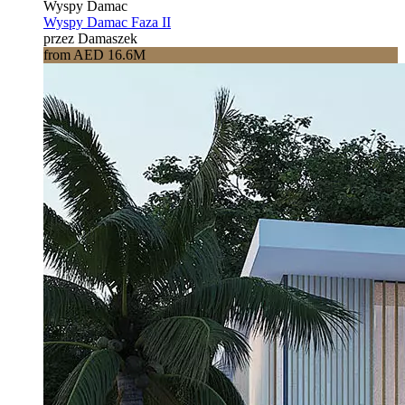
Wyspy Damac
Wyspy Damac Faza II
przez Damaszek
from AED 16.6M