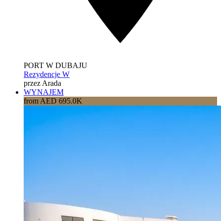
PORT W DUBAJU
Rezydencje W
przez Arada
WYNAJEM
from AED 695.0K