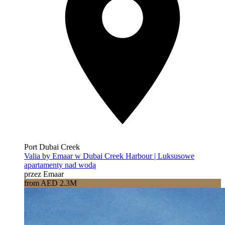
Port Dubai Creek
Valia by Emaar w Dubai Creek Harbour | Luksusowe
apartamenty nad wodą
przez Emaar
from AED 2.3M