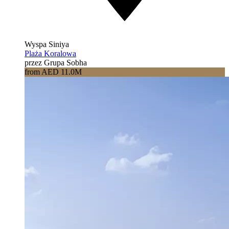
Wyspa Siniya
Plaża Koralowa
przez Grupa Sobha
from AED 11.0M