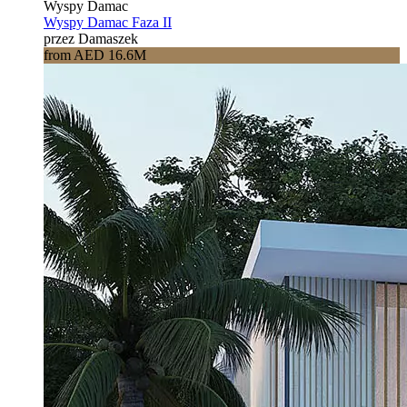
Wyspy Damac
Wyspy Damac Faza II
przez Damaszek
from AED 16.6M