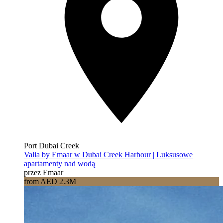
Port Dubai Creek
Valia by Emaar w Dubai Creek Harbour | Luksusowe
apartamenty nad wodą
przez Emaar
from AED 2.3M