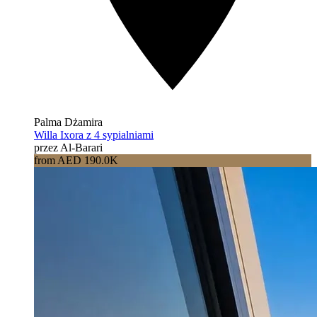
Palma Dżamira
Willa Ixora z 4 sypialniami
przez Al-Barari
from AED 190.0K