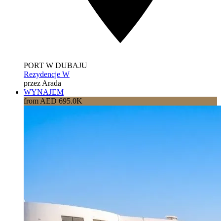
PORT W DUBAJU
Rezydencje W
przez Arada
WYNAJEM
from AED 695.0K