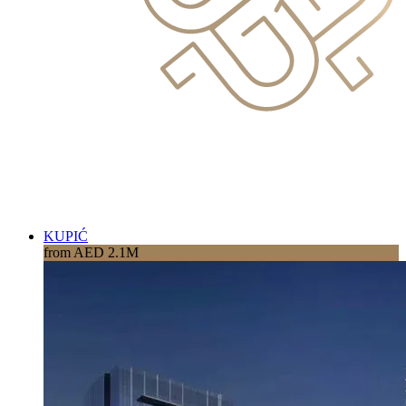
KUPIĆ
from AED 2.1M