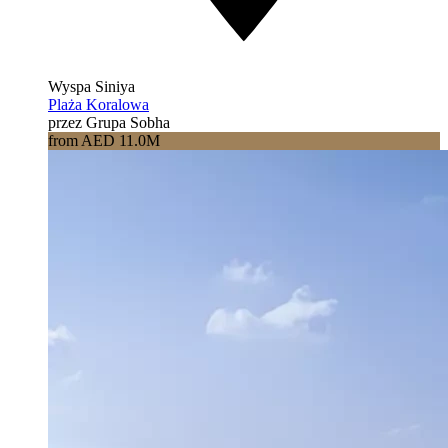
Wyspa Siniya
Plaża Koralowa
przez Grupa Sobha
from AED 11.0M