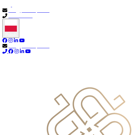
info@primocapital.ae
04 280 3528
Polish
info@primocapital.ae