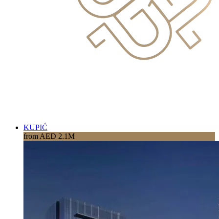
KUPIĆ
from AED 2.1M