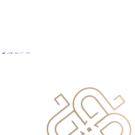
info@primocapital.ae
04 280 3528
Polish
info@primocapital.ae