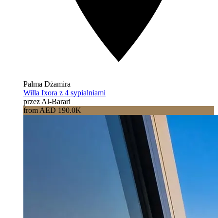
Palma Dżamira
Willa Ixora z 4 sypialniami
przez Al-Barari
from AED 190.0K