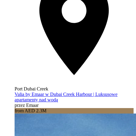
Port Dubai Creek
Valia by Emaar w Dubai Creek Harbour | Luksusowe
apartamenty nad wodą
przez Emaar
from AED 2.3M