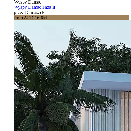
Wyspy Damac
Wyspy Damac Faza II
przez Damaszek
from AED 16.6M