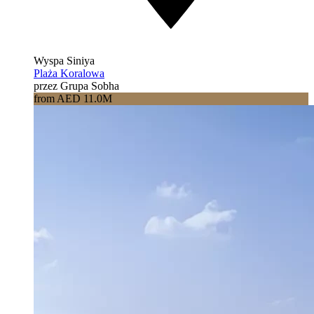
Wyspa Siniya
Plaża Koralowa
przez Grupa Sobha
from AED 11.0M