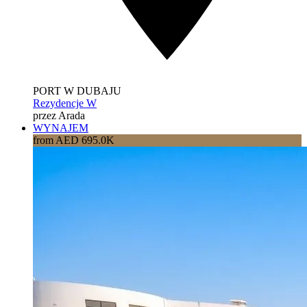
PORT W DUBAJU
Rezydencje W
przez Arada
WYNAJEM
from AED 695.0K