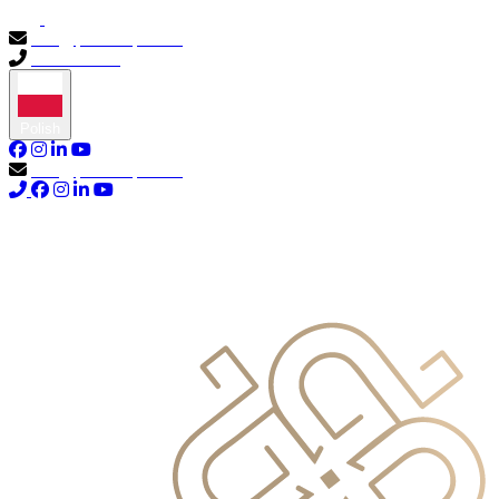
info@primocapital.ae
04 280 3528
Polish
info@primocapital.ae