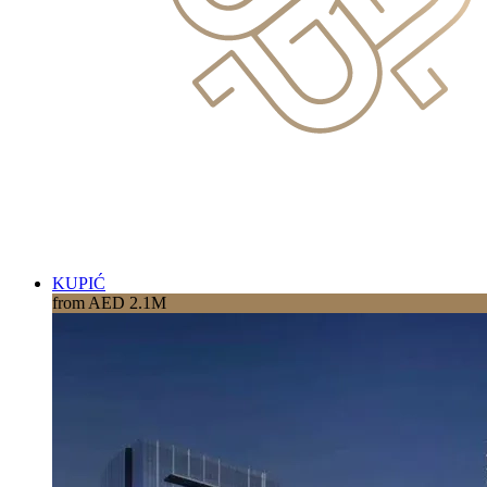
KUPIĆ
from AED 2.1M