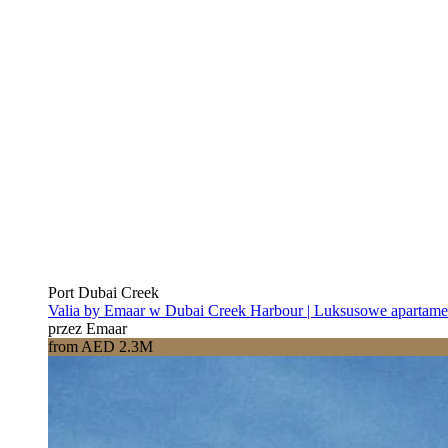
Port Dubai Creek
Valia by Emaar w Dubai Creek Harbour | Luksusowe apartam
przez Emaar
from AED 2.3M