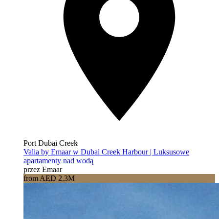
Port Dubai Creek
Valia by Emaar w Dubai Creek Harbour | Luksusowe
apartamenty nad wodą
przez Emaar
from AED 2.3M