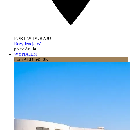
PORT W DUBAJU
Rezydencje W
przez Arada
WYNAJEM
from AED 695.0K