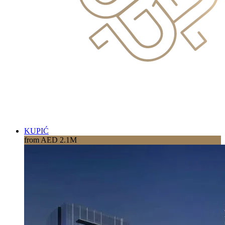
KUPIĆ
from AED 2.1M