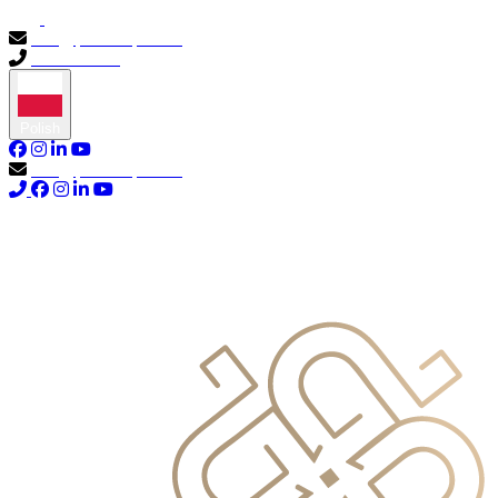
info@primocapital.ae
04 280 3528
Polish
info@primocapital.ae