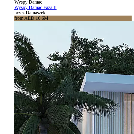
Wyspy Damac
Wyspy Damac Faza II
przez Damaszek
from AED 16.6M