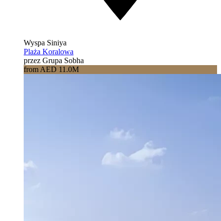
Wyspa Siniya
Plaża Koralowa
przez Grupa Sobha
from AED 11.0M