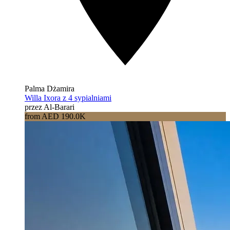
Palma Dżamira
Willa Ixora z 4 sypialniami
przez Al-Barari
from AED 190.0K