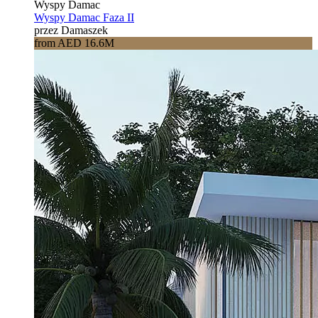
Wyspy Damac
Wyspy Damac Faza II
przez Damaszek
from AED 16.6M