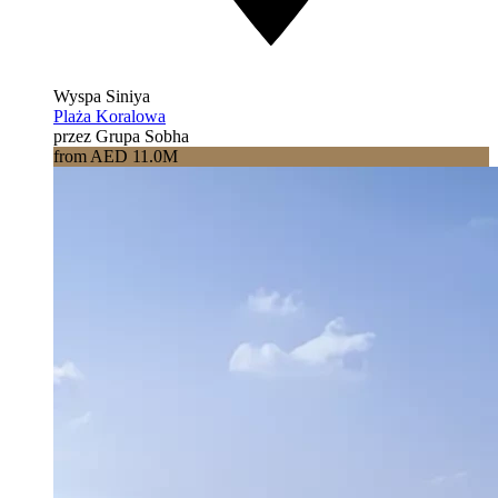
Wyspa Siniya
Plaża Koralowa
przez Grupa Sobha
from AED 11.0M