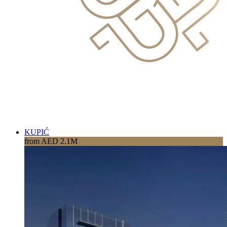
KUPIĆ
from AED 2.1M