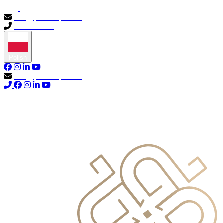
info@primocapital.ae
04 280 3528
Polish
info@primocapital.ae