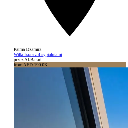
Palma Dżamira
Willa Ixora z 4 sypialniami
przez Al-Barari
from AED 190.0K