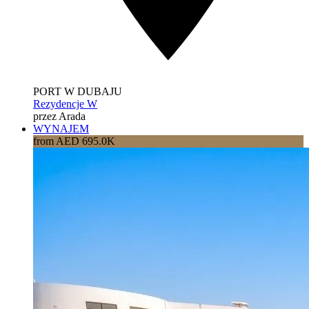
PORT W DUBAJU
Rezydencje W
przez Arada
WYNAJEM
from AED 695.0K