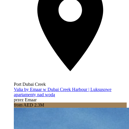
Port Dubai Creek
Valia by Emaar w Dubai Creek Harbour | Luksusowe
apartamenty nad wodą
przez Emaar
from AED 2.3M