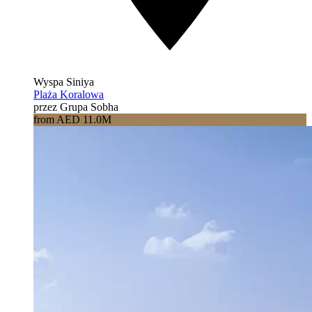
Wyspa Siniya
Plaża Koralowa
przez Grupa Sobha
from AED 11.0M