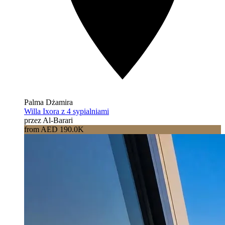
Palma Dżamira
Willa Ixora z 4 sypialniami
przez Al-Barari
from AED 190.0K