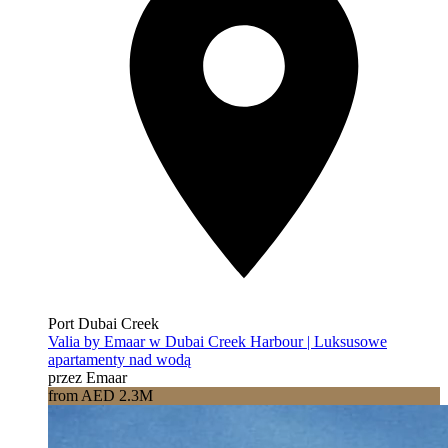
Port Dubai Creek
Valia by Emaar w Dubai Creek Harbour | Luksusowe
apartamenty nad wodą
przez Emaar
from AED 2.3M