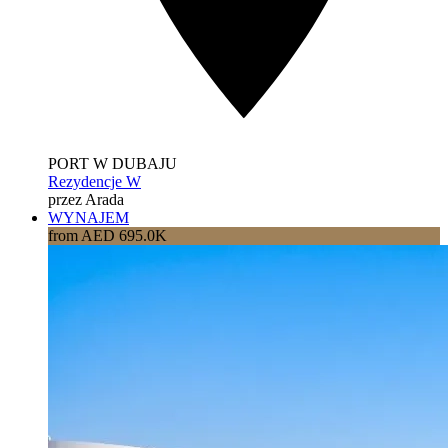
PORT W DUBAJU
Rezydencje W
przez Arada
WYNAJEM
from AED 695.0K