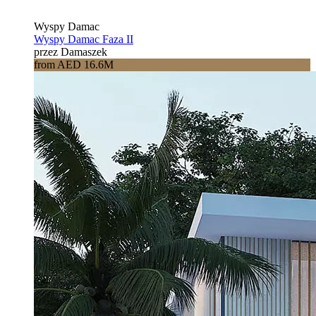
Wyspy Damac
Wyspy Damac Faza II
przez Damaszek
from AED 16.6M