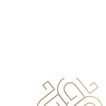
info@primocapital.ae
04 280 3528
Polish
info@primocapital.ae