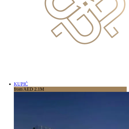
KUPIĆ
from AED 2.1M