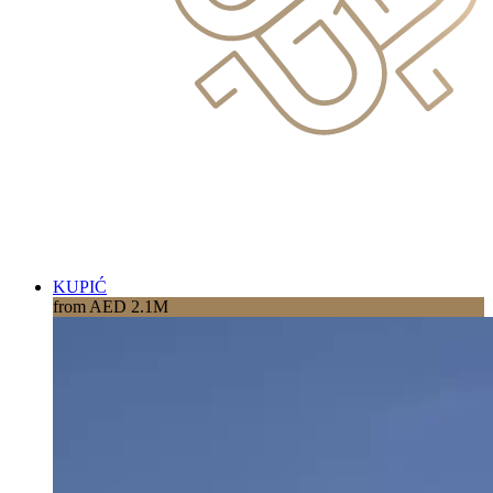
KUPIĆ
from AED 2.1M