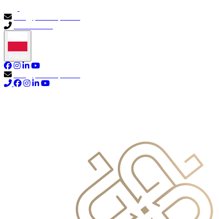
info@primocapital.ae
04 280 3528
Polish
info@primocapital.ae