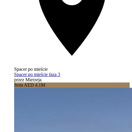
Spacer po mieście
Spacer po mieście faza 3
przez Mierzeja
from AED 4.1M