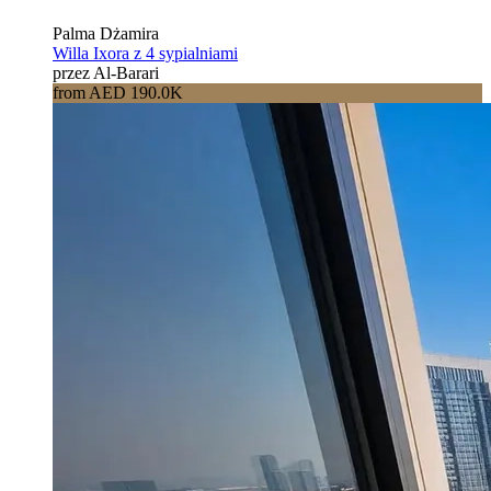
Palma Dżamira
Willa Ixora z 4 sypialniami
przez Al-Barari
from AED 190.0K