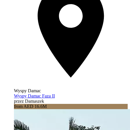
Wyspy Damac
Wyspy Damac Faza II
przez Damaszek
from AED 16.6M