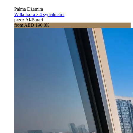
Palma Dżamira
Willa Ixora z 4 sypialniami
przez Al-Barari
from AED 190.0K