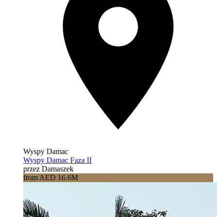
Wyspy Damac
Wyspy Damac Faza II
przez Damaszek
from AED 16.6M