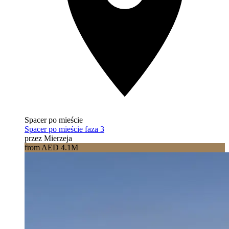
Spacer po mieście
Spacer po mieście faza 3
przez Mierzeja
from AED 4.1M