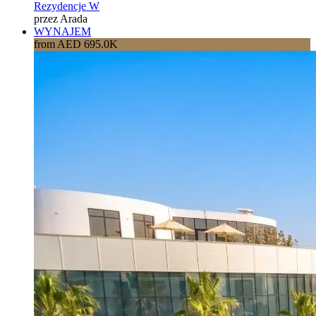
Rezydencje W
przez Arada
WYNAJEM
from AED 695.0K