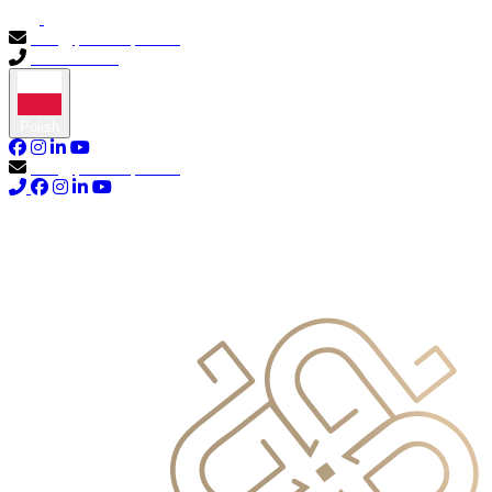
info@primocapital.ae
04 280 3528
Polish
info@primocapital.ae