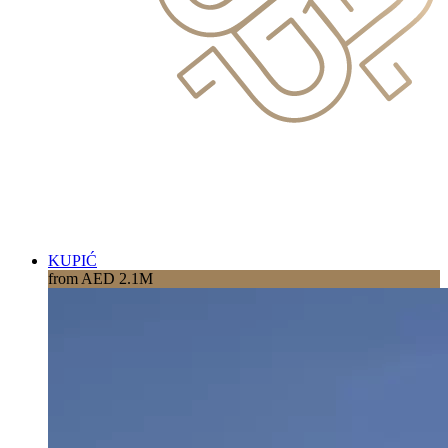
KUPIĆ
from AED 2.1M