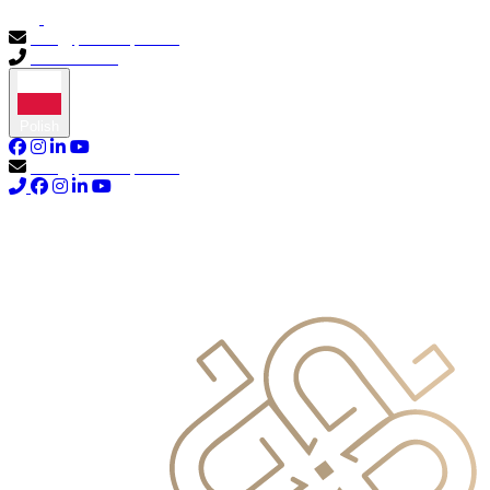
info@primocapital.ae
04 280 3528
Polish
info@primocapital.ae