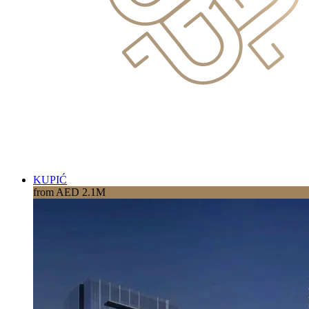
KUPIĆ
from AED 2.1M