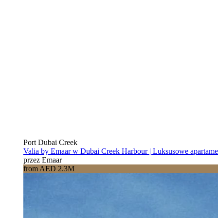
Port Dubai Creek
Valia by Emaar w Dubai Creek Harbour | Luksusowe apartam
przez Emaar
from AED 2.3M