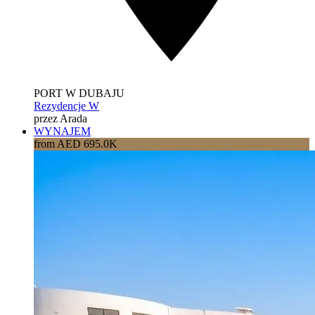
PORT W DUBAJU
Rezydencje W
przez Arada
WYNAJEM
from AED 695.0K