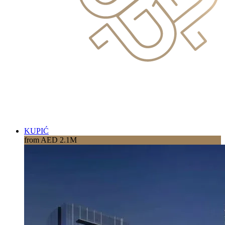
KUPIĆ
from AED 2.1M