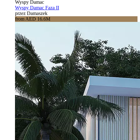
Wyspy Damac
Wyspy Damac Faza II
przez Damaszek
from AED 16.6M