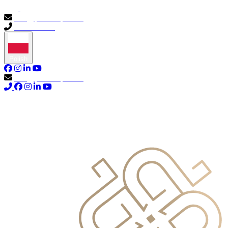
info@primocapital.ae
04 280 3528
Polish
info@primocapital.ae