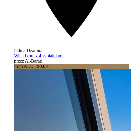
Palma Dżamira
Willa Ixora z 4 sypialniami
przez Al-Barari
from AED 190.0K