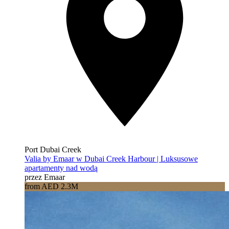
Port Dubai Creek
Valia by Emaar w Dubai Creek Harbour | Luksusowe
apartamenty nad wodą
przez Emaar
from AED 2.3M