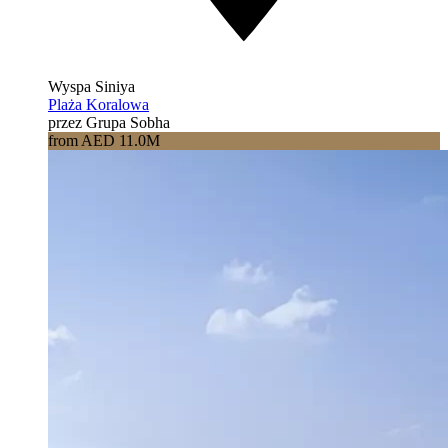
Wyspa Siniya
Plaża Koralowa
przez Grupa Sobha
from AED 11.0M