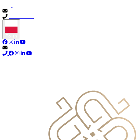
info@primocapital.ae
04 280 3528
Polish
info@primocapital.ae