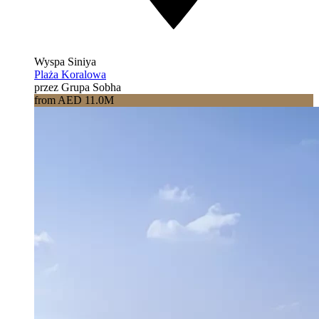
Wyspa Siniya
Plaża Koralowa
przez Grupa Sobha
from AED 11.0M