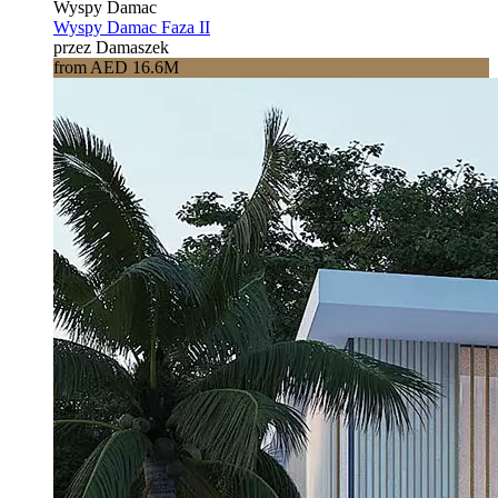
Wyspy Damac
Wyspy Damac Faza II
przez Damaszek
from AED 16.6M