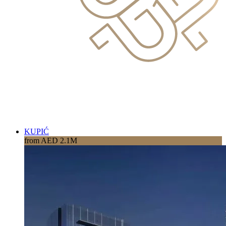
KUPIĆ
from AED 2.1M