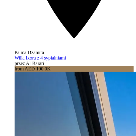
Palma Dżamira
Willa Ixora z 4 sypialniami
przez Al-Barari
from AED 190.0K