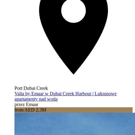
Port Dubai Creek
Valia by Emaar w Dubai Creek Harbour | Luksusowe
apartamenty nad wodą
przez Emaar
from AED 2.3M