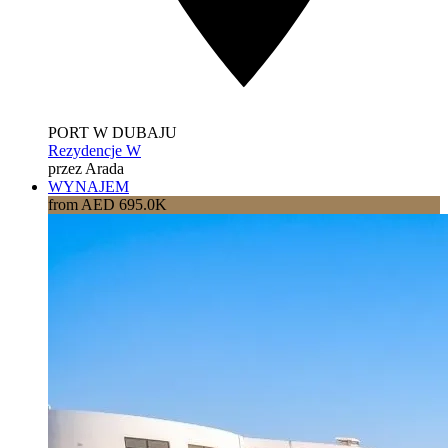
PORT W DUBAJU
Rezydencje W
przez Arada
WYNAJEM
from AED 695.0K