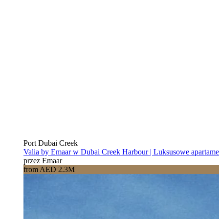
Port Dubai Creek
Valia by Emaar w Dubai Creek Harbour | Luksusowe apartam
przez Emaar
from AED 2.3M