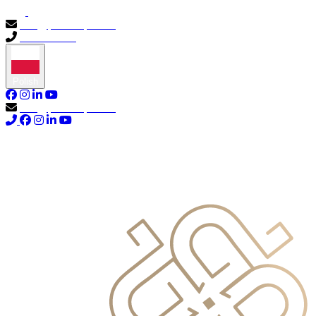
info@primocapital.ae
04 280 3528
Polish
info@primocapital.ae