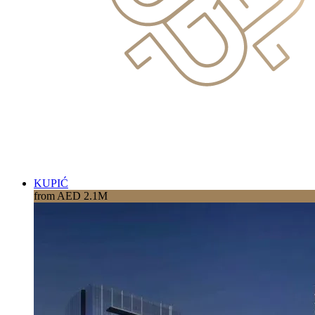
KUPIĆ
from AED 2.1M