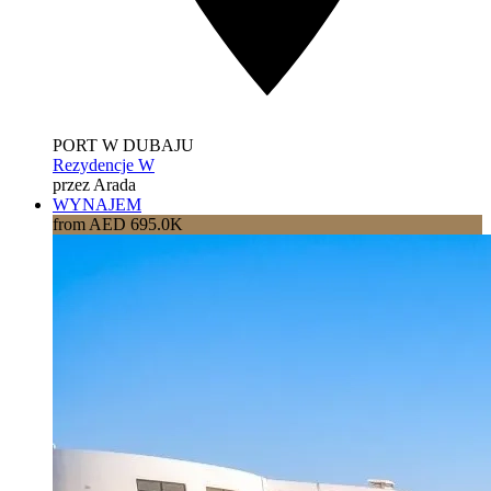
PORT W DUBAJU
Rezydencje W
przez Arada
WYNAJEM
from AED 695.0K