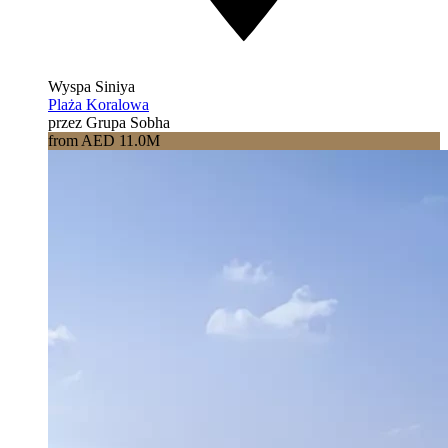
Wyspa Siniya
Plaża Koralowa
przez Grupa Sobha
from AED 11.0M