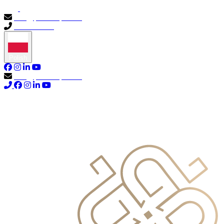
info@primocapital.ae
04 280 3528
Polish
info@primocapital.ae