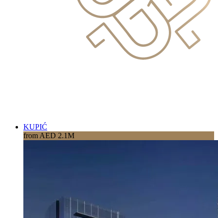
KUPIĆ
from AED 2.1M