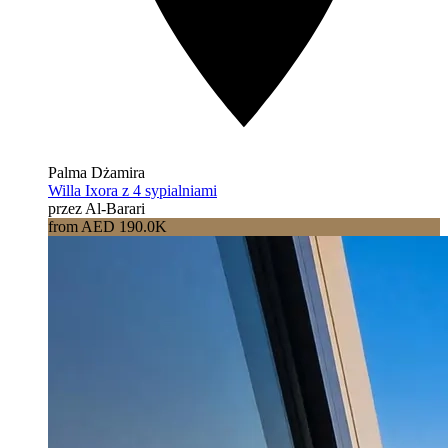
Palma Dżamira
Willa Ixora z 4 sypialniami
przez Al-Barari
from AED 190.0K