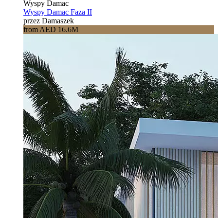
Wyspy Damac
Wyspy Damac Faza II
przez Damaszek
from AED 16.6M