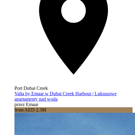
Port Dubai Creek
Valia by Emaar w Dubai Creek Harbour | Luksusowe
apartamenty nad wodą
przez Emaar
from AED 2.3M