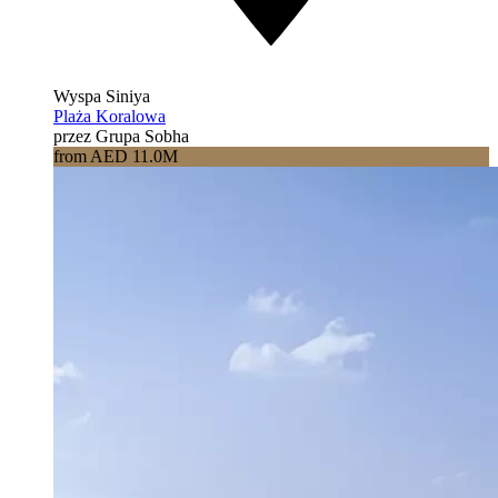
Wyspa Siniya
Plaża Koralowa
przez Grupa Sobha
from AED 11.0M