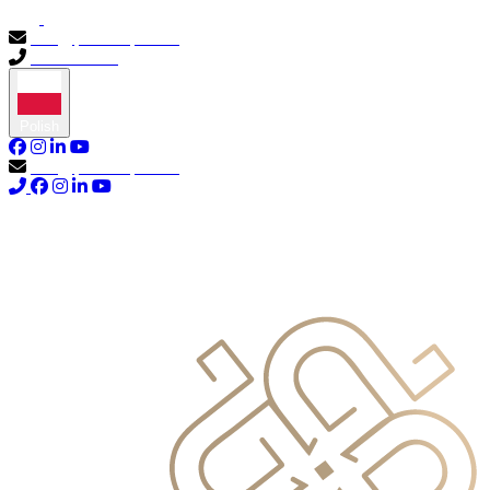
info@primocapital.ae
04 280 3528
Polish
info@primocapital.ae