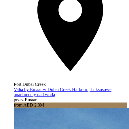
Port Dubai Creek
Valia by Emaar w Dubai Creek Harbour | Luksusowe
apartamenty nad wodą
przez Emaar
from AED 2.3M