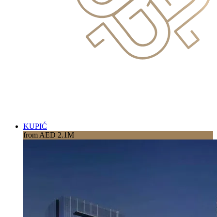
KUPIĆ
from AED 2.1M