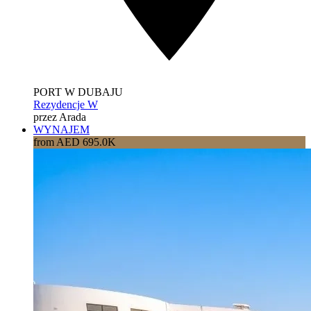
PORT W DUBAJU
Rezydencje W
przez Arada
WYNAJEM
from AED 695.0K