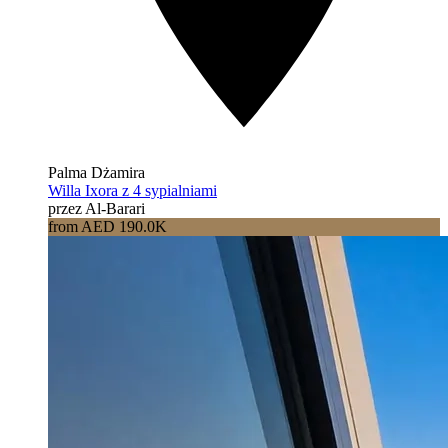
Palma Dżamira
Willa Ixora z 4 sypialniami
przez Al-Barari
from AED 190.0K