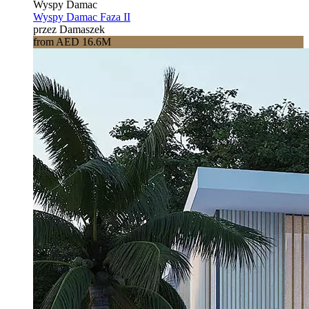
Wyspy Damac
Wyspy Damac Faza II
przez Damaszek
from AED 16.6M