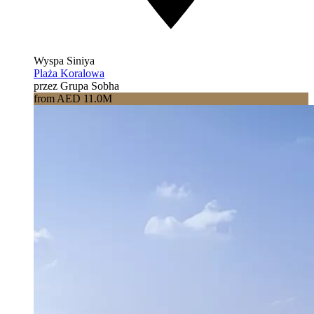
Wyspa Siniya
Plaża Koralowa
przez Grupa Sobha
from AED 11.0M