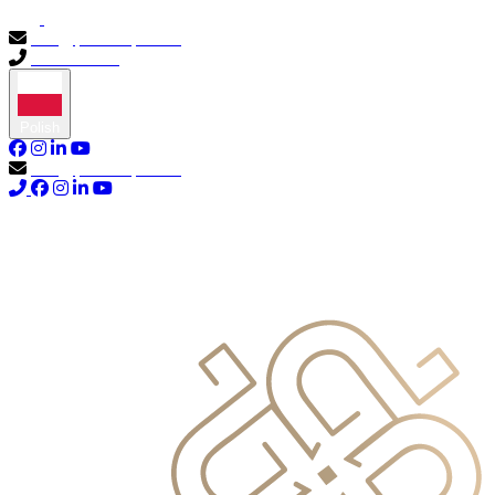
info@primocapital.ae
04 280 3528
Polish
info@primocapital.ae