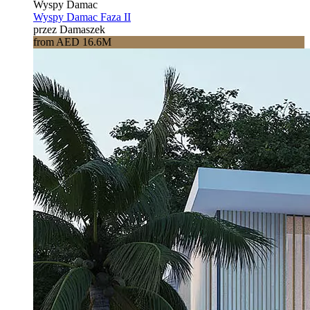
Wyspy Damac
Wyspy Damac Faza II
przez Damaszek
from AED 16.6M