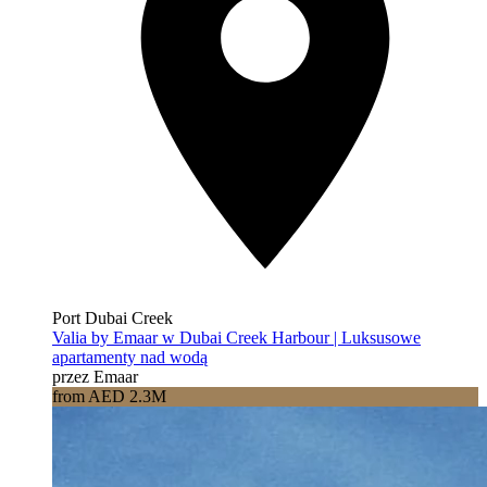
Port Dubai Creek
Valia by Emaar w Dubai Creek Harbour | Luksusowe
apartamenty nad wodą
przez Emaar
from AED 2.3M