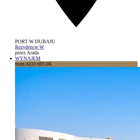
PORT W DUBAJU
Rezydencje W
przez Arada
WYNAJEM
from AED 695.0K