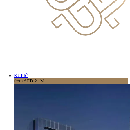
KUPIĆ
from AED 2.1M