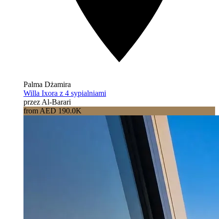
Palma Dżamira
Willa Ixora z 4 sypialniami
przez Al-Barari
from AED 190.0K