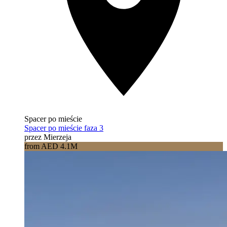
Spacer po mieście
Spacer po mieście faza 3
przez Mierzeja
from AED 4.1M