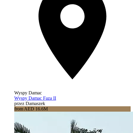
Wyspy Damac
Wyspy Damac Faza II
przez Damaszek
from AED 16.6M