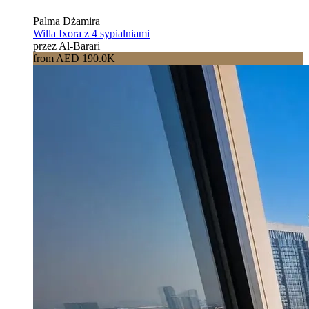
Palma Dżamira
Willa Ixora z 4 sypialniami
przez Al-Barari
from AED 190.0K