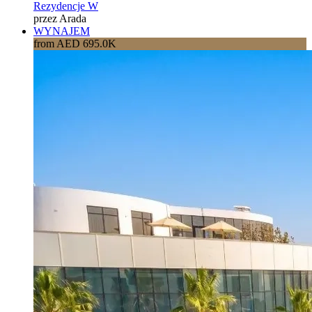
Rezydencje W
przez Arada
WYNAJEM
from AED 695.0K