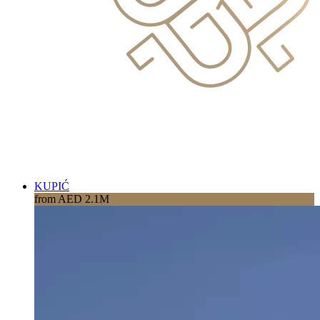
KUPIĆ
from AED 2.1M