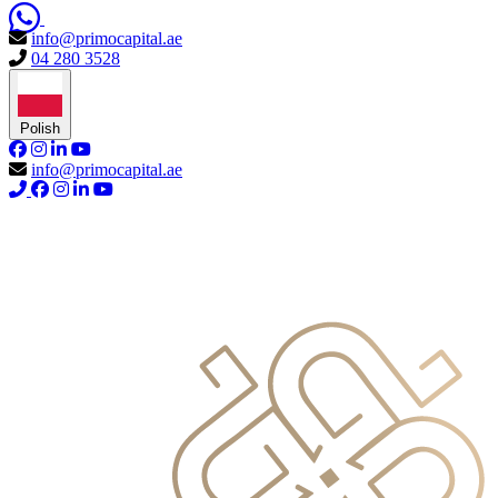
info@primocapital.ae
04 280 3528
Polish
info@primocapital.ae