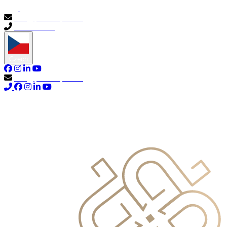
info@primocapital.ae
04 280 3528
Czech
info@primocapital.ae