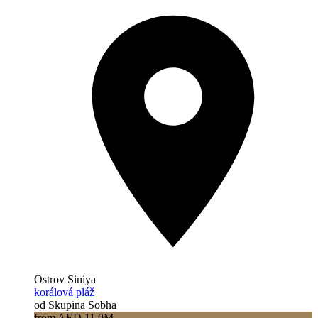
Ostrov Siniya
korálová pláž
od Skupina Sobha
from AED 11.0M