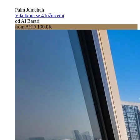
Palm Jumeirah
Vila Ixora se 4 ložnicemi
od Al Barari
from AED 190.0K