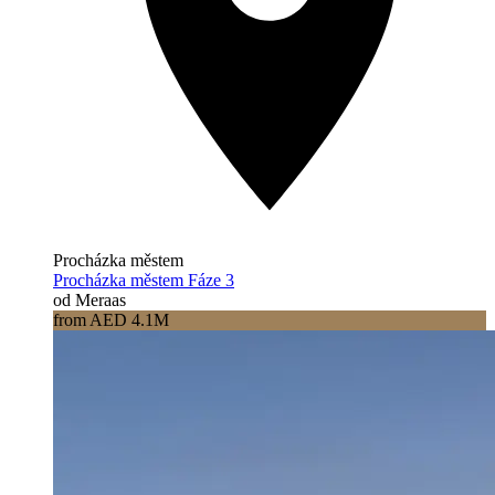
Procházka městem
Procházka městem Fáze 3
od Meraas
from AED 4.1M