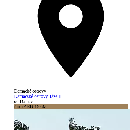
Damacké ostrovy
Damacské ostrovy, fáze II
od Damac
from AED 16.6M