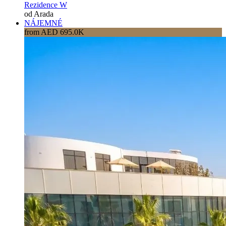
Rezidence W
od Arada
NÁJEMNÉ
from AED 695.0K