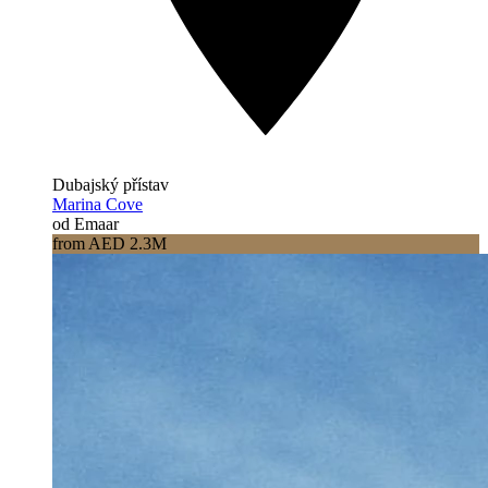
Dubajský přístav
Marina Cove
od Emaar
from AED 2.3M