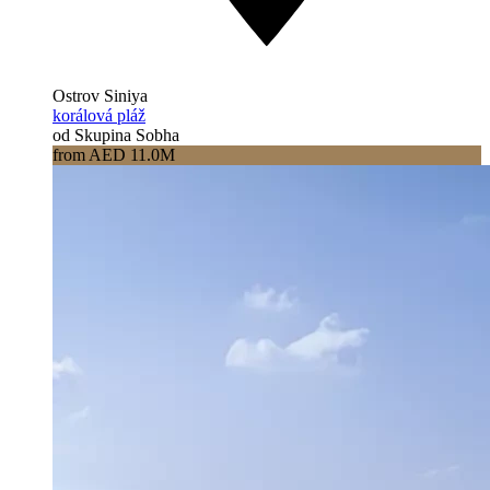
Ostrov Siniya
korálová pláž
od Skupina Sobha
from AED 11.0M