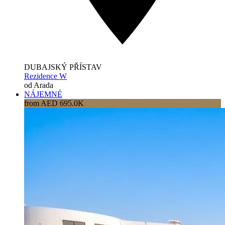
DUBAJSKÝ PŘÍSTAV
Rezidence W
od Arada
NÁJEMNÉ
from AED 695.0K