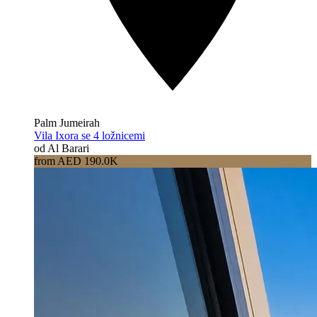
Palm Jumeirah
Vila Ixora se 4 ložnicemi
od Al Barari
from AED 190.0K