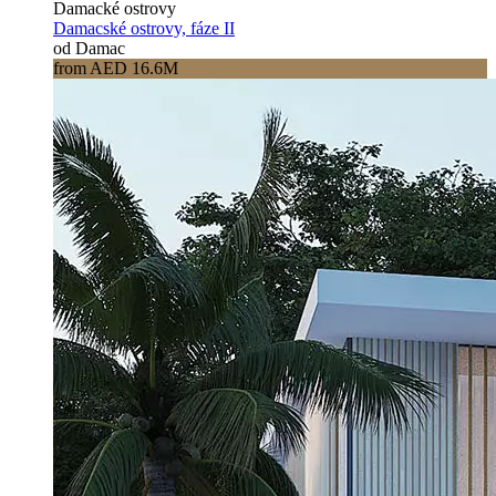
Damacké ostrovy
Damacské ostrovy, fáze II
od Damac
from AED 16.6M