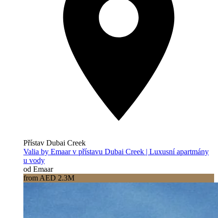
Přístav Dubai Creek
Valia by Emaar v přístavu Dubai Creek | Luxusní apartmány
u vody
od Emaar
from AED 2.3M