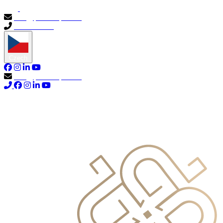
info@primocapital.ae
04 280 3528
Czech
info@primocapital.ae