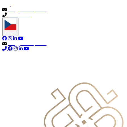
info@primocapital.ae
04 280 3528
Czech
info@primocapital.ae