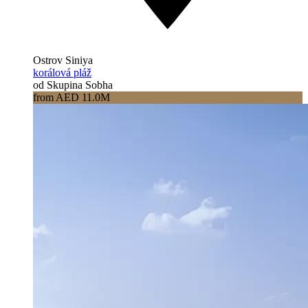
Ostrov Siniya
korálová pláž
od Skupina Sobha
from AED 11.0M