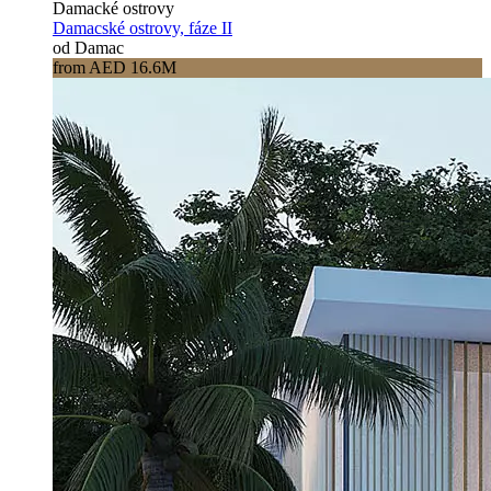
Damacké ostrovy
Damacské ostrovy, fáze II
od Damac
from AED 16.6M