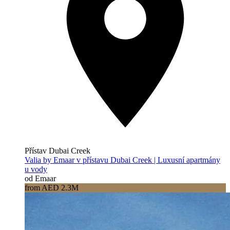
Přístav Dubai Creek
Valia by Emaar v přístavu Dubai Creek | Luxusní apartmány
u vody
od Emaar
from AED 2.3M