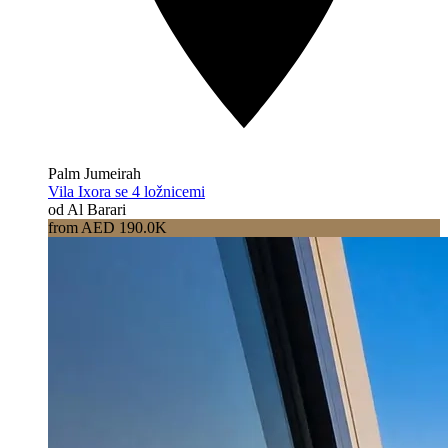
Palm Jumeirah
Vila Ixora se 4 ložnicemi
od Al Barari
from AED 190.0K