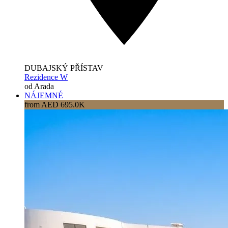
DUBAJSKÝ PŘÍSTAV
Rezidence W
od Arada
NÁJEMNÉ
from AED 695.0K