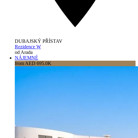
DUBAJSKÝ PŘÍSTAV
Rezidence W
od Arada
NÁJEMNÉ
from AED 695.0K