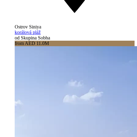
Ostrov Siniya
korálová pláž
od Skupina Sobha
from AED 11.0M