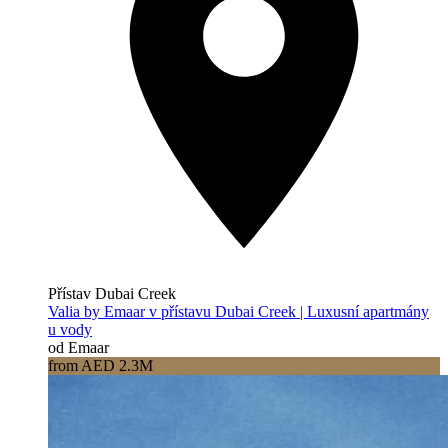
Přístav Dubai Creek
Valia by Emaar v přístavu Dubai Creek | Luxusní apartmány
u vody
od Emaar
from AED 2.3M