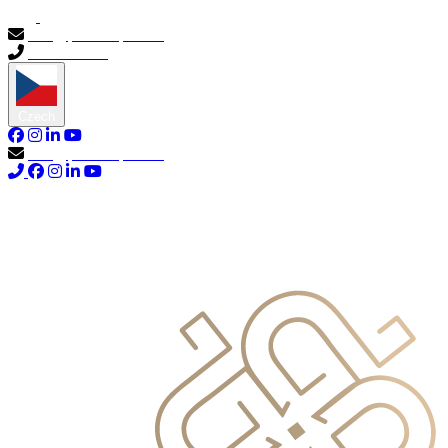
info@primocapital.ae
04 280 3528
Czech
info@primocapital.ae