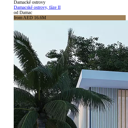
Damacké ostrovy
Damacské ostrovy, fáze II
od Damac
from AED 16.6M