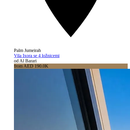
Palm Jumeirah
Vila Ixora se 4 ložnicemi
od Al Barari
from AED 190.0K