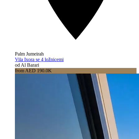
Palm Jumeirah
Vila Ixora se 4 ložnicemi
od Al Barari
from AED 190.0K