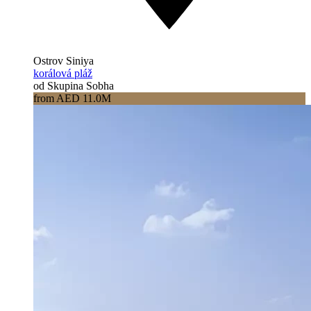
Ostrov Siniya
korálová pláž
od Skupina Sobha
from AED 11.0M