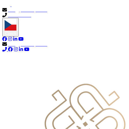
info@primocapital.ae
04 280 3528
Czech
info@primocapital.ae