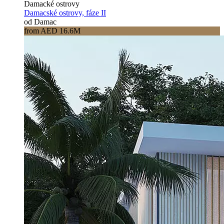
Damacké ostrovy
Damacské ostrovy, fáze II
od Damac
from AED 16.6M