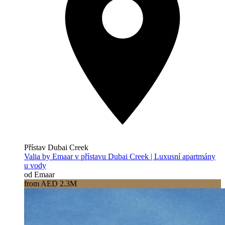
Přístav Dubai Creek
Valia by Emaar v přístavu Dubai Creek | Luxusní apartmány
u vody
od Emaar
from AED 2.3M