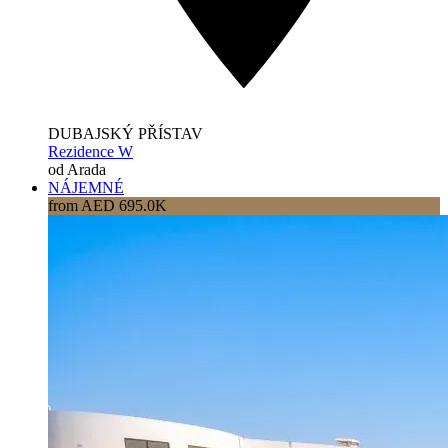
DUBAJSKÝ PŘÍSTAV
Rezidence W
od Arada
NÁJEMNÉ
from AED 695.0K