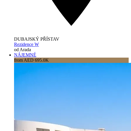
DUBAJSKÝ PŘÍSTAV
Rezidence W
od Arada
NÁJEMNÉ
from AED 695.0K