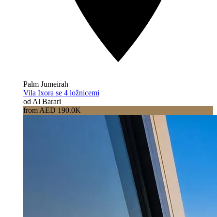
Palm Jumeirah
Vila Ixora se 4 ložnicemi
od Al Barari
from AED 190.0K