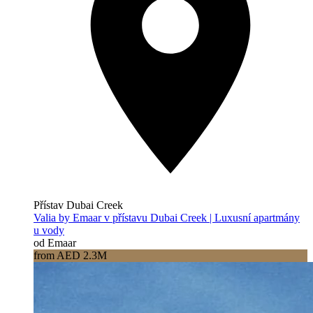
Přístav Dubai Creek
Valia by Emaar v přístavu Dubai Creek | Luxusní apartmány
u vody
od Emaar
from AED 2.3M