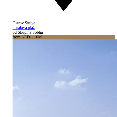
Ostrov Siniya
korálová pláž
od Skupina Sobha
from AED 11.0M