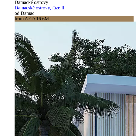
Damacké ostrovy
Damacské ostrovy, fáze II
od Damac
from AED 16.6M