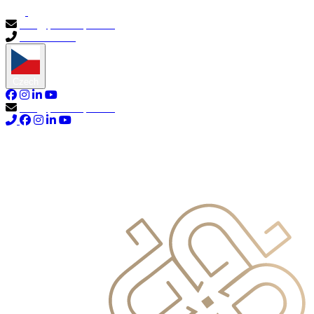
info@primocapital.ae
04 280 3528
Czech
info@primocapital.ae