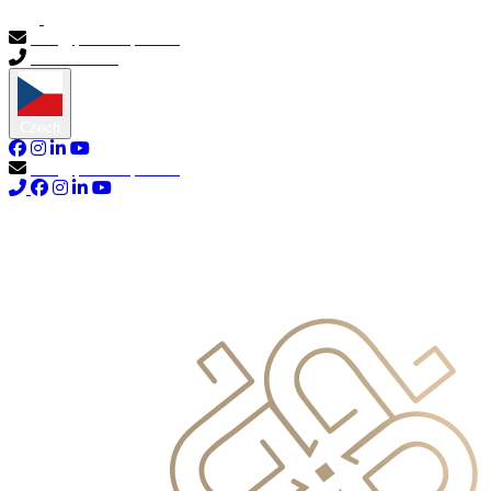
info@primocapital.ae
04 280 3528
Czech
info@primocapital.ae