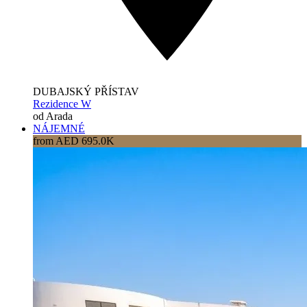
DUBAJSKÝ PŘÍSTAV
Rezidence W
od Arada
NÁJEMNÉ
from AED 695.0K