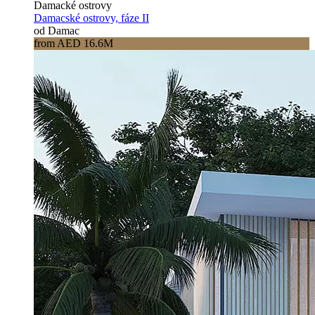
Damacké ostrovy
Damacské ostrovy, fáze II
od Damac
from AED 16.6M