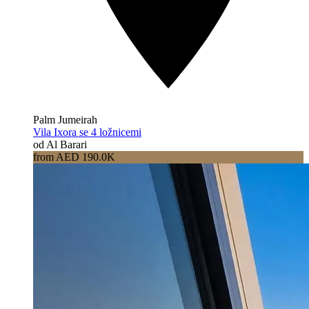
Palm Jumeirah
Vila Ixora se 4 ložnicemi
od Al Barari
from AED 190.0K