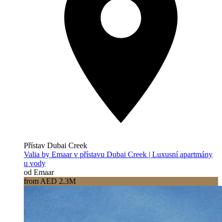
Přístav Dubai Creek
Valia by Emaar v přístavu Dubai Creek | Luxusní apartmány
u vody
od Emaar
from AED 2.3M