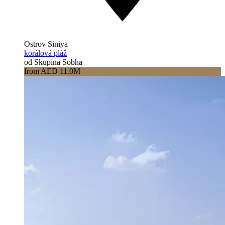
Ostrov Siniya
korálová pláž
od Skupina Sobha
from AED 11.0M