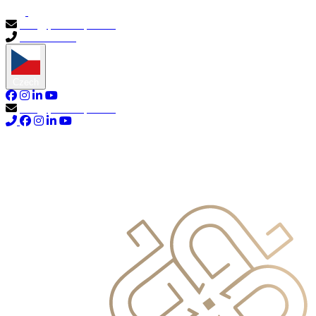
info@primocapital.ae
04 280 3528
Czech
info@primocapital.ae