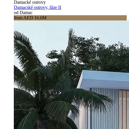
Damacké ostrovy
Damacské ostrovy, fáze II
od Damac
from AED 16.6M