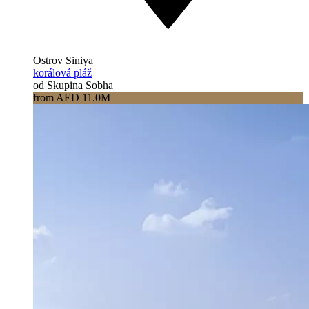
Ostrov Siniya
korálová pláž
od Skupina Sobha
from AED 11.0M