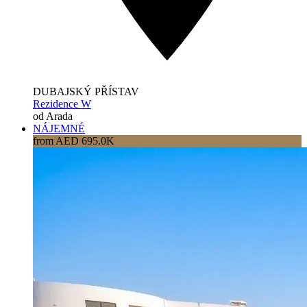
DUBAJSKÝ PŘÍSTAV
Rezidence W
od Arada
NÁJEMNÉ
from AED 695.0K