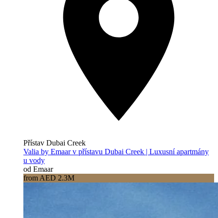
Přístav Dubai Creek
Valia by Emaar v přístavu Dubai Creek | Luxusní apartmány
u vody
od Emaar
from AED 2.3M