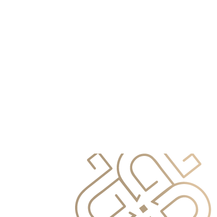
info@primocapital.ae
04 280 3528
Czech
info@primocapital.ae