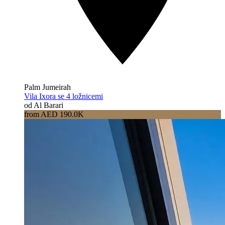
Palm Jumeirah
Vila Ixora se 4 ložnicemi
od Al Barari
from AED 190.0K