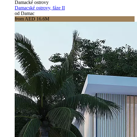
Damacké ostrovy
Damacské ostrovy, fáze II
od Damac
from AED 16.6M