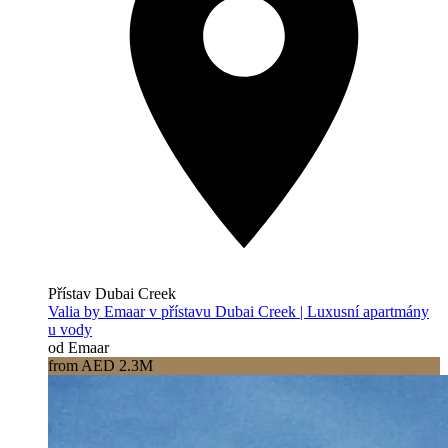
Přístav Dubai Creek
Valia by Emaar v přístavu Dubai Creek | Luxusní apartmány
u vody
od Emaar
from AED 2.3M