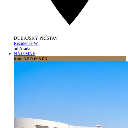
DUBAJSKÝ PŘÍSTAV
Rezidence W
od Arada
NÁJEMNÉ
from AED 695.0K