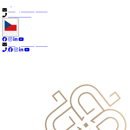
info@primocapital.ae
04 280 3528
Czech
info@primocapital.ae