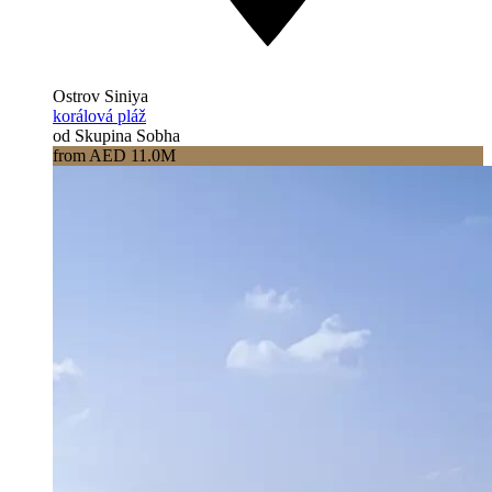
Ostrov Siniya
korálová pláž
od Skupina Sobha
from AED 11.0M