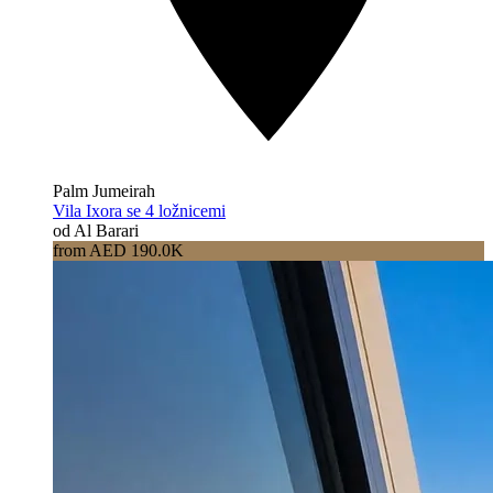
Palm Jumeirah
Vila Ixora se 4 ložnicemi
od Al Barari
from AED 190.0K