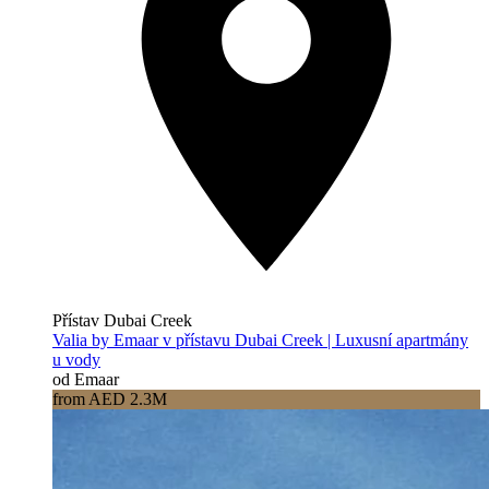
Přístav Dubai Creek
Valia by Emaar v přístavu Dubai Creek | Luxusní apartmány
u vody
od Emaar
from AED 2.3M