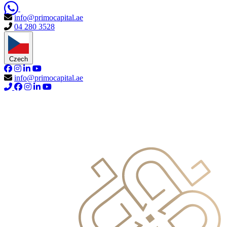
info@primocapital.ae
04 280 3528
Czech
info@primocapital.ae