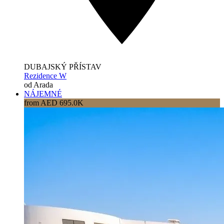
DUBAJSKÝ PŘÍSTAV
Rezidence W
od Arada
NÁJEMNÉ
from AED 695.0K