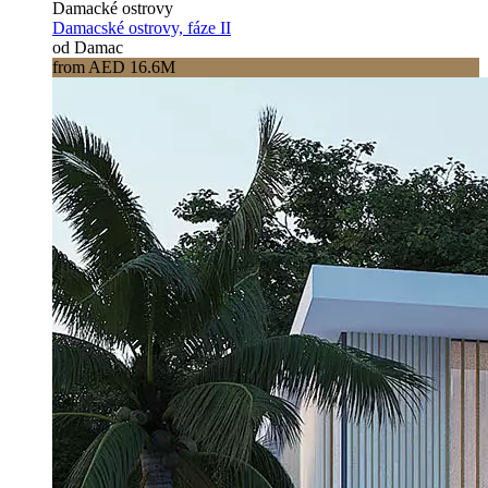
Damacké ostrovy
Damacské ostrovy, fáze II
od Damac
from AED 16.6M