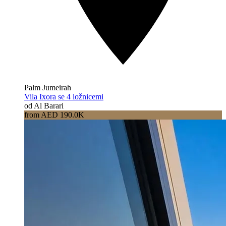
Palm Jumeirah
Vila Ixora se 4 ložnicemi
od Al Barari
from AED 190.0K