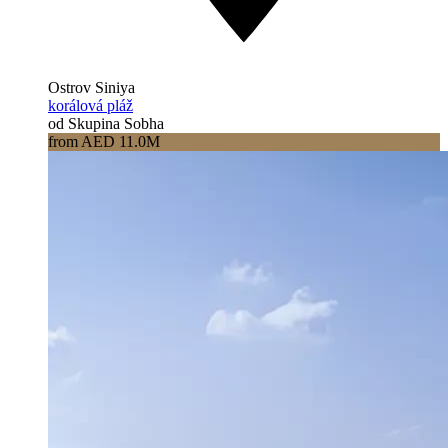
Ostrov Siniya
korálová pláž
od Skupina Sobha
from AED 11.0M