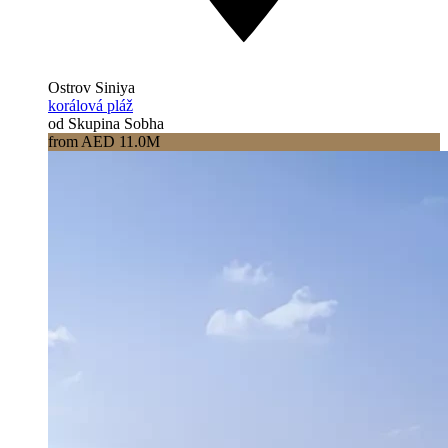
Ostrov Siniya
korálová pláž
od Skupina Sobha
from AED 11.0M