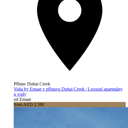
Přístav Dubai Creek
Valia by Emaar v přístavu Dubai Creek | Luxusní apartmány
u vody
od Emaar
from AED 2.3M