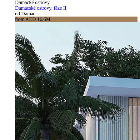
Damacké ostrovy
Damacské ostrovy, fáze II
od Damac
from AED 16.6M