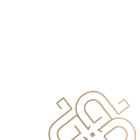
info@primocapital.ae
04 280 3528
Czech
info@primocapital.ae