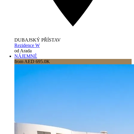
DUBAJSKÝ PŘÍSTAV
Rezidence W
od Arada
NÁJEMNÉ
from AED 695.0K