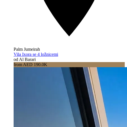
Palm Jumeirah
Vila Ixora se 4 ložnicemi
od Al Barari
from AED 190.0K