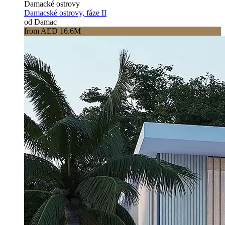
Damacké ostrovy
Damacské ostrovy, fáze II
od Damac
from AED 16.6M