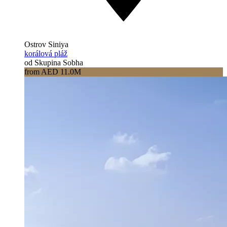
Ostrov Siniya
korálová pláž
od Skupina Sobha
from AED 11.0M