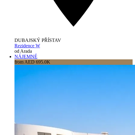
DUBAJSKÝ PŘÍSTAV
Rezidence W
od Arada
NÁJEMNÉ
from AED 695.0K