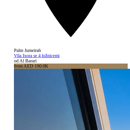
Palm Jumeirah
Vila Ixora se 4 ložnicemi
od Al Barari
from AED 190.0K