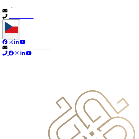
info@primocapital.ae
04 280 3528
Czech
info@primocapital.ae