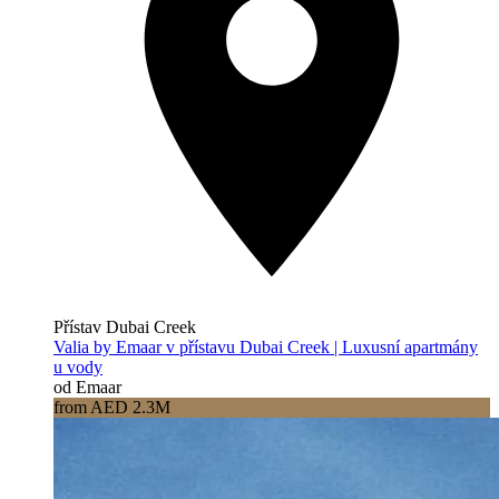
Přístav Dubai Creek
Valia by Emaar v přístavu Dubai Creek | Luxusní apartmány
u vody
od Emaar
from AED 2.3M