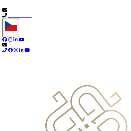
info@primocapital.ae
04 280 3528
Czech
info@primocapital.ae