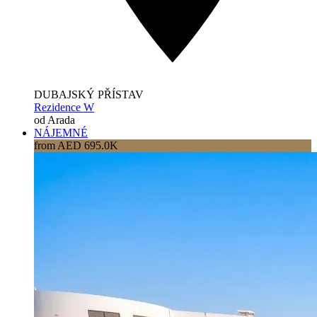
DUBAJSKÝ PŘÍSTAV
Rezidence W
od Arada
NÁJEMNÉ
from AED 695.0K