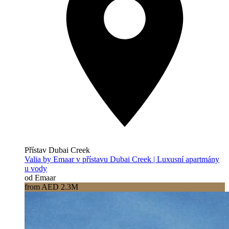
Přístav Dubai Creek
Valia by Emaar v přístavu Dubai Creek | Luxusní apartmány
u vody
od Emaar
from AED 2.3M