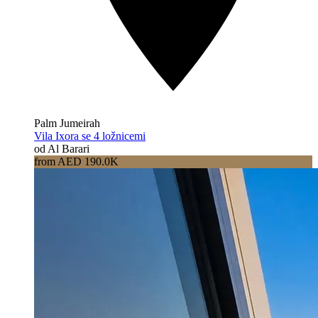
Palm Jumeirah
Vila Ixora se 4 ložnicemi
od Al Barari
from AED 190.0K