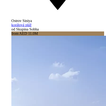
Ostrov Siniya
korálová pláž
od Skupina Sobha
from AED 11.0M