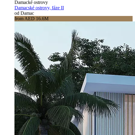
Damacké ostrovy
Damacské ostrovy, fáze II
od Damac
from AED 16.6M