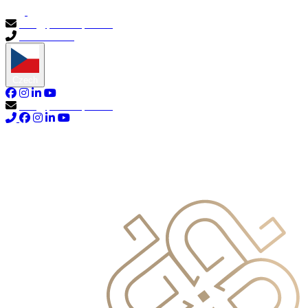
info@primocapital.ae
04 280 3528
Czech
info@primocapital.ae