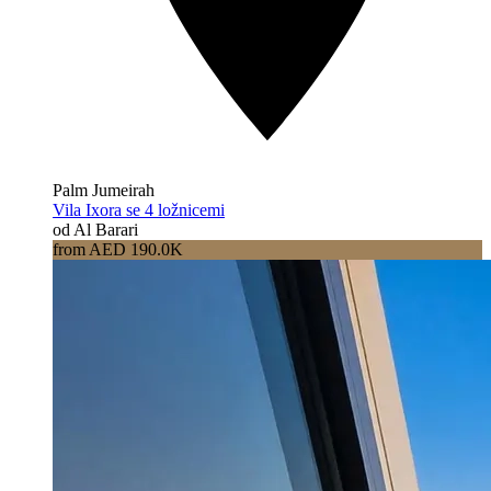
Palm Jumeirah
Vila Ixora se 4 ložnicemi
od Al Barari
from AED 190.0K