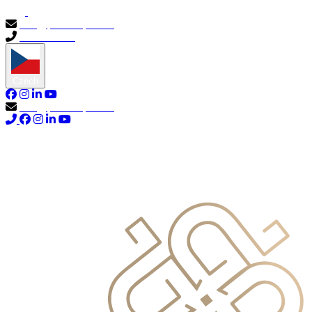
info@primocapital.ae
04 280 3528
Czech
info@primocapital.ae