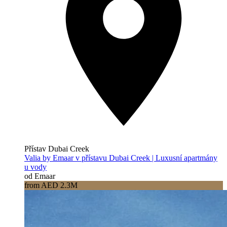
Přístav Dubai Creek
Valia by Emaar v přístavu Dubai Creek | Luxusní apartmány
u vody
od Emaar
from AED 2.3M