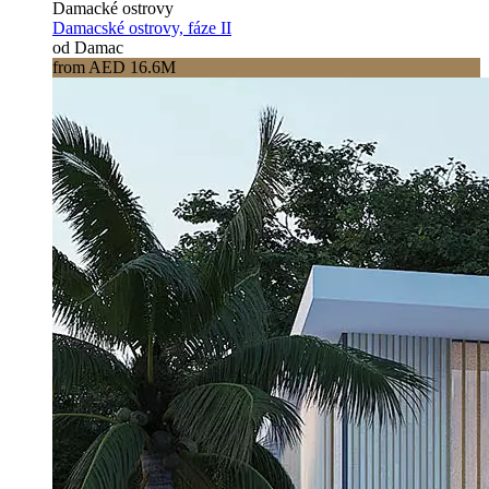
Damacké ostrovy
Damacské ostrovy, fáze II
od Damac
from AED 16.6M