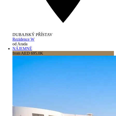
DUBAJSKÝ PŘÍSTAV
Rezidence W
od Arada
NÁJEMNÉ
from AED 695.0K