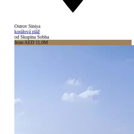
Ostrov Siniya
korálová pláž
od Skupina Sobha
from AED 11.0M