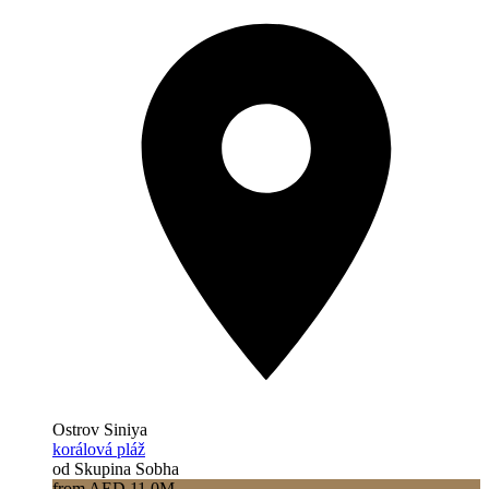
Ostrov Siniya
korálová pláž
od Skupina Sobha
from AED 11.0M