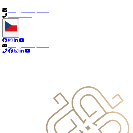
info@primocapital.ae
04 280 3528
Czech
info@primocapital.ae