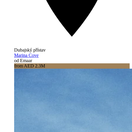
Dubajský přístav
Marina Cove
od Emaar
from AED 2.3M