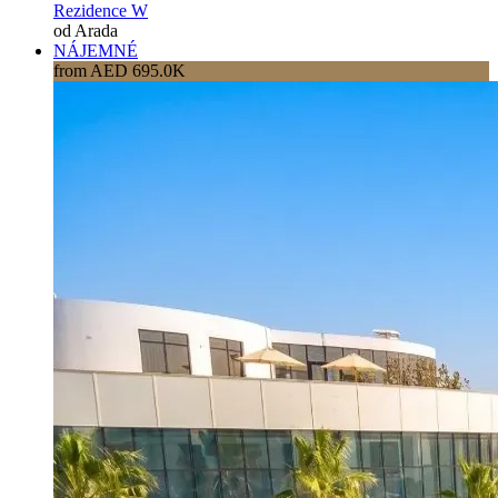
Rezidence W
od Arada
NÁJEMNÉ
from AED 695.0K