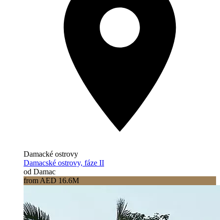
Damacké ostrovy
Damacské ostrovy, fáze II
od Damac
from AED 16.6M