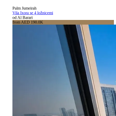
Palm Jumeirah
Vila Ixora se 4 ložnicemi
od Al Barari
from AED 190.0K