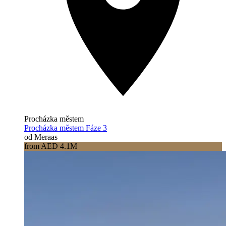
Procházka městem
Procházka městem Fáze 3
od Meraas
from AED 4.1M