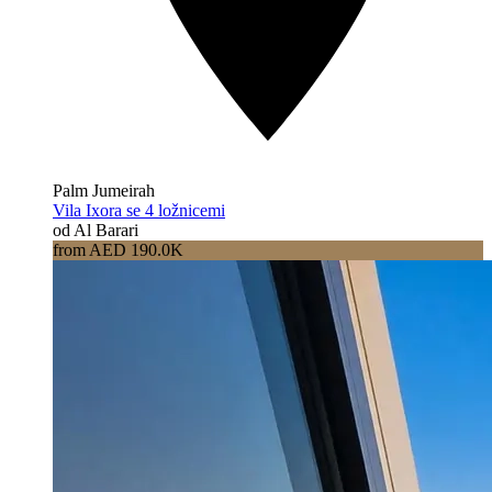
Palm Jumeirah
Vila Ixora se 4 ložnicemi
od Al Barari
from AED 190.0K