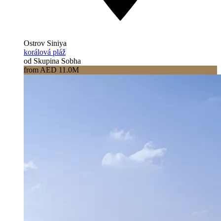
Ostrov Siniya
korálová pláž
od Skupina Sobha
from AED 11.0M