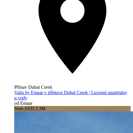
Přístav Dubai Creek
Valia by Emaar v přístavu Dubai Creek | Luxusní apartmány
u vody
od Emaar
from AED 2.3M