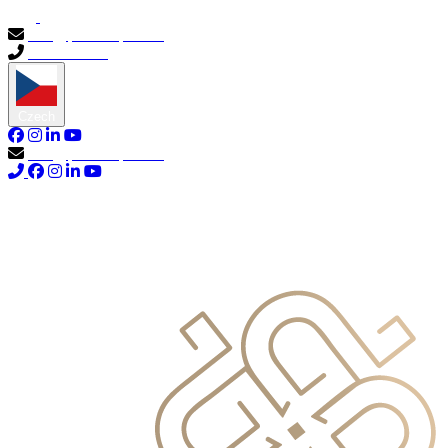
info@primocapital.ae
04 280 3528
Czech
info@primocapital.ae