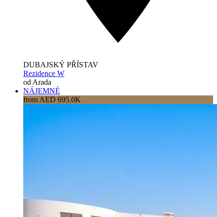
DUBAJSKÝ PŘÍSTAV
Rezidence W
od Arada
NÁJEMNÉ
from AED 695.0K