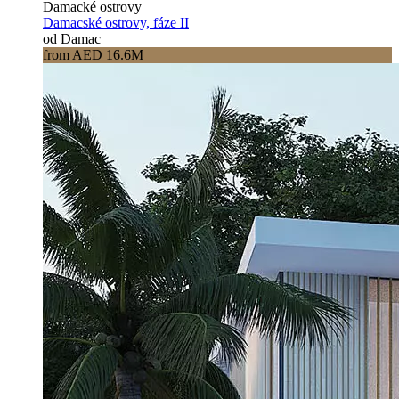
Damacké ostrovy
Damacské ostrovy, fáze II
od Damac
from AED 16.6M