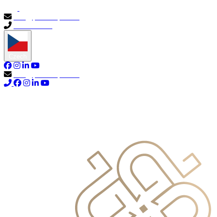
info@primocapital.ae
04 280 3528
Czech
info@primocapital.ae