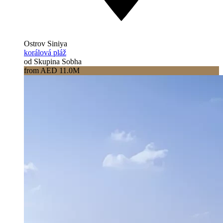
Ostrov Siniya
korálová pláž
od Skupina Sobha
from AED 11.0M