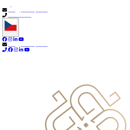
info@primocapital.ae
04 280 3528
Czech
info@primocapital.ae