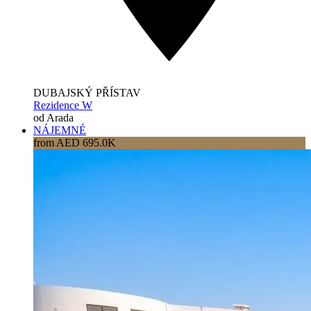
DUBAJSKÝ PŘÍSTAV
Rezidence W
od Arada
NÁJEMNÉ
from AED 695.0K