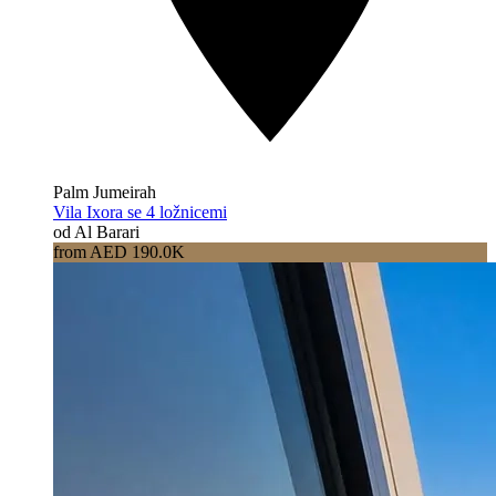
Palm Jumeirah
Vila Ixora se 4 ložnicemi
od Al Barari
from AED 190.0K