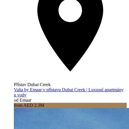
Přístav Dubai Creek
Valia by Emaar v přístavu Dubai Creek | Luxusní apartmány
u vody
od Emaar
from AED 2.3M