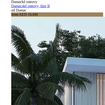
Damacké ostrovy
Damacské ostrovy, fáze II
od Damac
from AED 16.6M