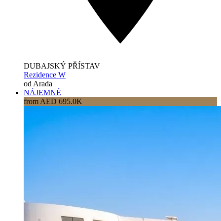
DUBAJSKÝ PŘÍSTAV
Rezidence W
od Arada
NÁJEMNÉ
from AED 695.0K