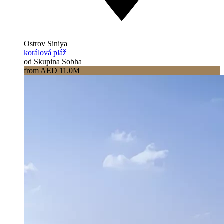
Ostrov Siniya
korálová pláž
od Skupina Sobha
from AED 11.0M