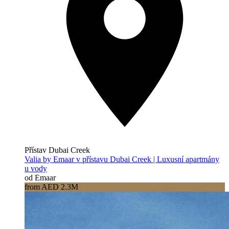
Přístav Dubai Creek
Valia by Emaar v přístavu Dubai Creek | Luxusní apartmány
u vody
od Emaar
from AED 2.3M