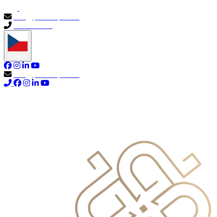
info@primocapital.ae
04 280 3528
Czech
info@primocapital.ae