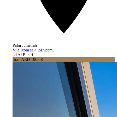
Palm Jumeirah
Vila Ixora se 4 ložnicemi
od Al Barari
from AED 190.0K