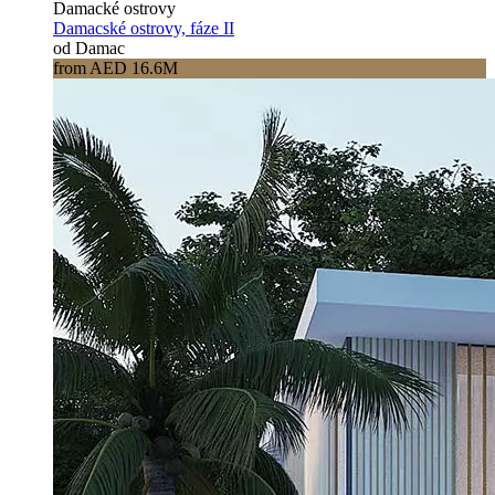
Damacké ostrovy
Damacské ostrovy, fáze II
od Damac
from AED 16.6M