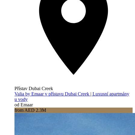
Přístav Dubai Creek
Valia by Emaar v přístavu Dubai Creek | Luxusní apartmány
u vody
od Emaar
from AED 2.3M