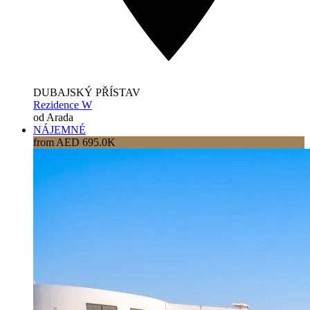
DUBAJSKÝ PŘÍSTAV
Rezidence W
od Arada
NÁJEMNÉ
from AED 695.0K