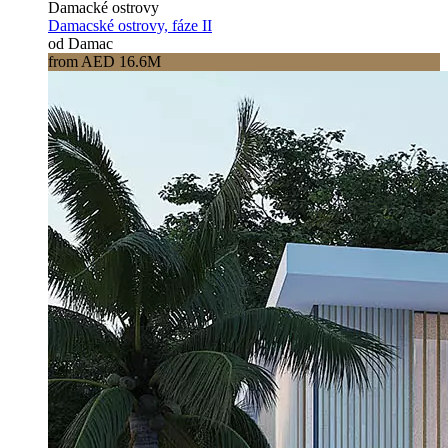
Damacké ostrovy
Damacské ostrovy, fáze II
od Damac
from AED 16.6M