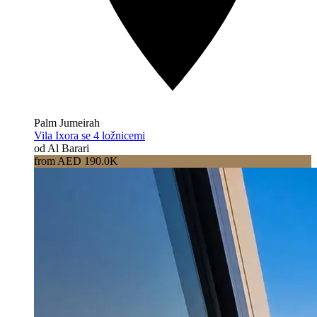
Palm Jumeirah
Vila Ixora se 4 ložnicemi
od Al Barari
from AED 190.0K