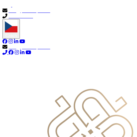
info@primocapital.ae
04 280 3528
Czech
info@primocapital.ae