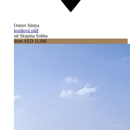
Ostrov Siniya
korálová pláž
od Skupina Sobha
from AED 11.0M