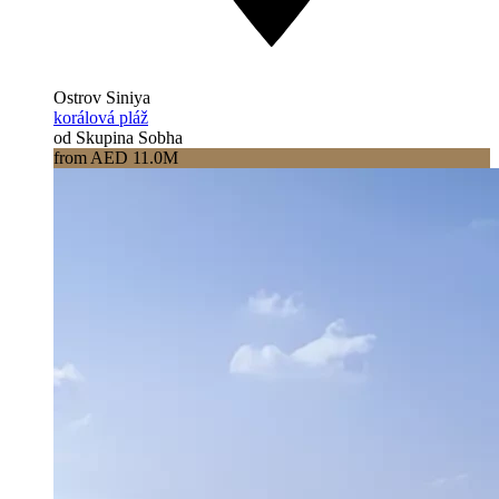
Ostrov Siniya
korálová pláž
od Skupina Sobha
from AED 11.0M