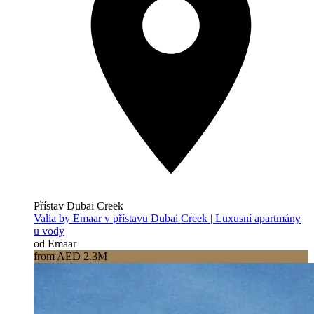
Přístav Dubai Creek
Valia by Emaar v přístavu Dubai Creek | Luxusní apartmány
u vody
od Emaar
from AED 2.3M