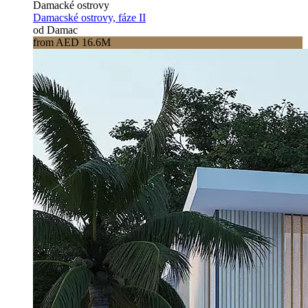
Damacké ostrovy
Damacské ostrovy, fáze II
od Damac
from AED 16.6M