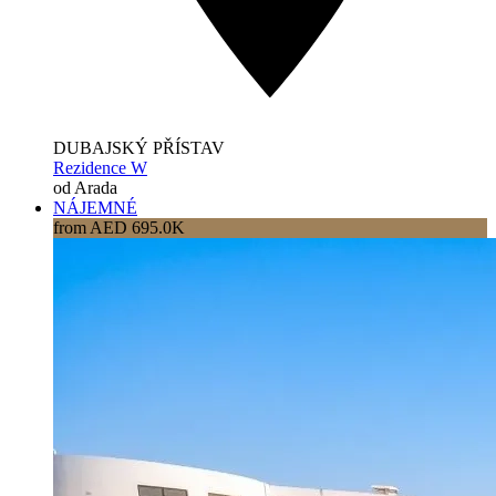
DUBAJSKÝ PŘÍSTAV
Rezidence W
od Arada
NÁJEMNÉ
from AED 695.0K