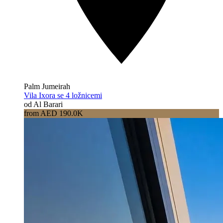
Palm Jumeirah
Vila Ixora se 4 ložnicemi
od Al Barari
from AED 190.0K