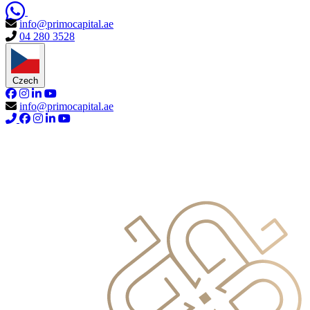
info@primocapital.ae
04 280 3528
Czech
info@primocapital.ae