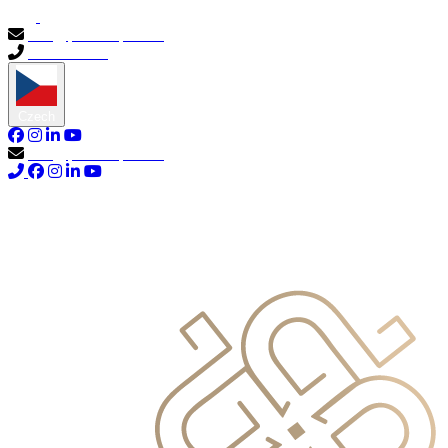
info@primocapital.ae
04 280 3528
Czech
info@primocapital.ae