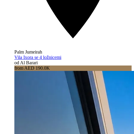
Palm Jumeirah
Vila Ixora se 4 ložnicemi
od Al Barari
from AED 190.0K