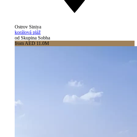
Ostrov Siniya
korálová pláž
od Skupina Sobha
from AED 11.0M