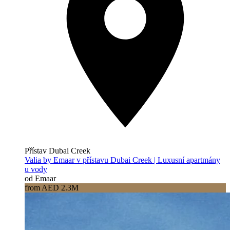
Přístav Dubai Creek
Valia by Emaar v přístavu Dubai Creek | Luxusní apartmány
u vody
od Emaar
from AED 2.3M