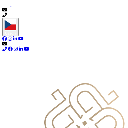
info@primocapital.ae
04 280 3528
Czech
info@primocapital.ae