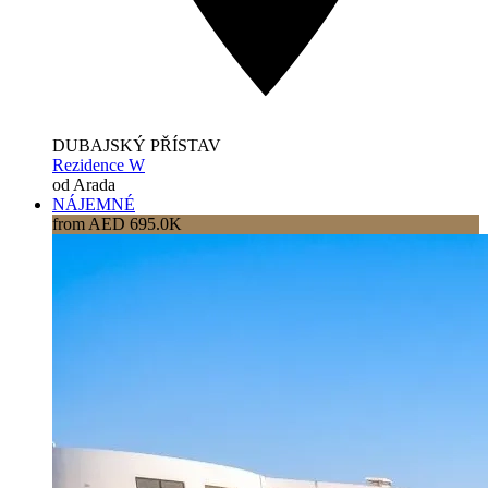
DUBAJSKÝ PŘÍSTAV
Rezidence W
od Arada
NÁJEMNÉ
from AED 695.0K