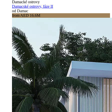
Damacké ostrovy
Damacské ostrovy, fáze II
od Damac
from AED 16.6M