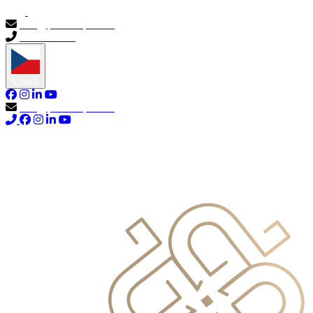
info@primocapital.ae
04 280 3528
Czech
info@primocapital.ae